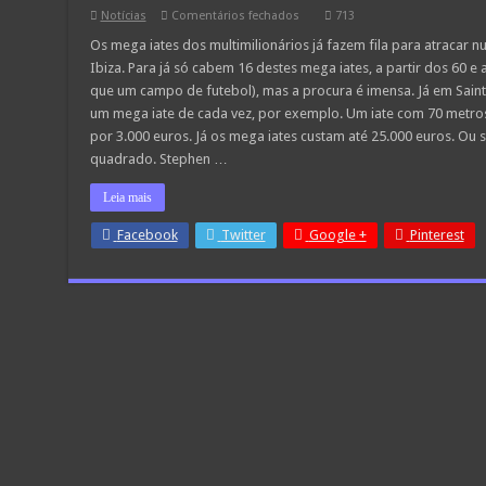
em
Notícias
Comentários fechados
713
Multimilionários
fazem
Os mega iates dos multimilionários já fazem fila para atracar
fila
Ibiza. Para já só cabem 16 destes mega iates, a partir dos 60 
para
estacionar
que um campo de futebol), mas a procura é imensa. Já em Saint
Mega
um mega iate de cada vez, por exemplo. Um iate com 70 metro
Iates
por 3.000 euros. Já os mega iates custam até 25.000 euros. Ou 
quadrado. Stephen …
Leia mais
Facebook
Twitter
Google +
Pinterest