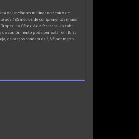
 numa das melhores marinas no centro de
e até aos 185 metros de comprimentos (maior
 Tropez, na Côte d’Azur francesa, só cabe
s de comprimento pode pernoitar em Ibiza
seja, os preços rondam os 3,5 € por metro