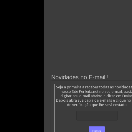
Novidades no E-mail !
Seja a primeira a receber todas as novidade
nosso Site Perfeita.net no seu e-mail, bast
digitar seu e-mail abaixo e clicar em Enviar
Depois abra sua caixa de e-mails e clique no 
de verificação que lhe será enviado