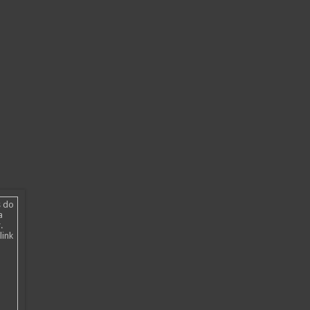
s do
a
.
link