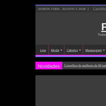
Carrinh
QUARTA-FEIRA , AGOSTO 5 2026
Todas
Loja
Moda
Cabelos
Maquiagem
Novidades
Conselhos de mulheres de 60 par