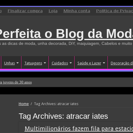
o
Finalizar compra
Loja
Minha conta
Politica de Priva
Perfeita o Blog da Mod
 as dicas de moda, unha decorada, DiY, maquiagem, Cabelos e muito
Unhas
Tatuagens
Cuidados
Saúde e Lazer
Decoração d
a jovens de 30 anos
Home
/
Tag Archives: atracar iates
Tag Archives:
atracar iates
Multimilionários fazem fila para estac