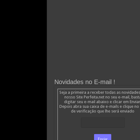
Novidades no E-mail !
Seja a primeira a receber todas as novidade
nosso Site Perfeita.net no seu e-mail, bast
digitar seu e-mail abaixo e clicar em Enviar
Depois abra sua caixa de e-mails e clique no 
de verificação que lhe será enviado