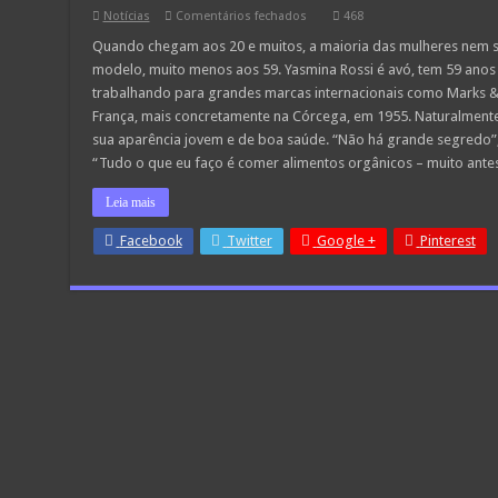
em
Notícias
Comentários fechados
468
É
avó,
Quando chegam aos 20 e muitos, a maioria das mulheres nem s
tem
modelo, muito menos aos 59. Yasmina Rossi é avó, tem 59 anos
59
anos,
trabalhando para grandes marcas internacionais como Marks &
e
França, mais concretamente na Córcega, em 1955. Naturalment
uma
carreira
sua aparência jovem e de boa saúde. “Não há grande segredo”, d
de
sucesso
“Tudo o que eu faço é comer alimentos orgânicos – muito ante
como
modelo
Leia mais
Facebook
Twitter
Google +
Pinterest