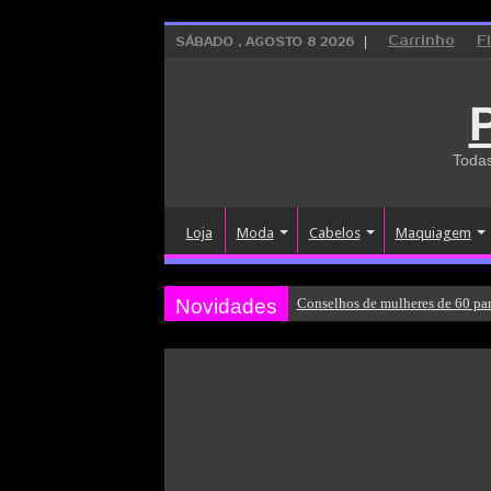
Carrinho
F
SÁBADO , AGOSTO 8 2026
Todas
Loja
Moda
Cabelos
Maquiagem
Novidades
Conselhos de mulheres de 60 par