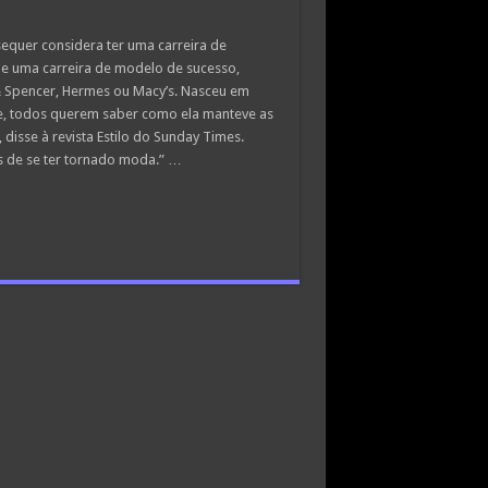
equer considera ter uma carreira de
 e uma carreira de modelo de sucesso,
 Spencer, Hermes ou Macy’s. Nasceu em
e, todos querem saber como ela manteve as
isse à revista Estilo do Sunday Times.
s de se ter tornado moda.” …