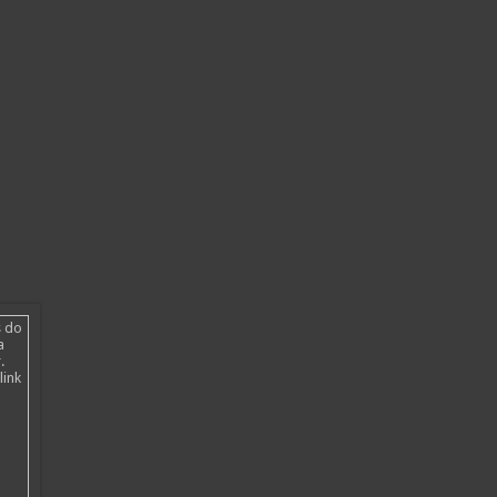
s do
a
.
link