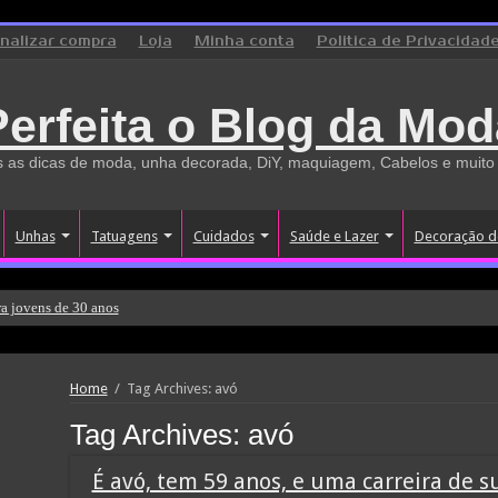
inalizar compra
Loja
Minha conta
Politica de Privacidad
Perfeita o Blog da Mod
 as dicas de moda, unha decorada, DiY, maquiagem, Cabelos e muito
Unhas
Tatuagens
Cuidados
Saúde e Lazer
Decoração d
a jovens de 30 anos
Home
/
Tag Archives: avó
Tag Archives:
avó
É avó, tem 59 anos, e uma carreira de 