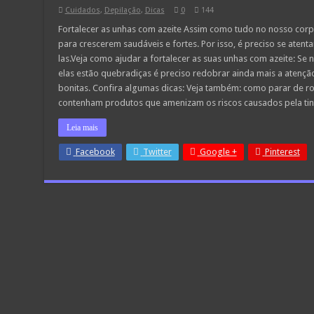
Cuidados
,
Depilação
,
Dicas
0
144
Fortalecer as unhas com azeite Assim como tudo no nosso corpo
para crescerem saudáveis e fortes. Por isso, é preciso se atent
las.Veja como ajudar a fortalecer as suas unhas com azeite: S
elas estão quebradiças é preciso redobrar ainda mais a atenção
bonitas. Confira algumas dicas: Veja também: como parar de r
contenham produtos que amenizam os riscos causados pela tin
Leia mais
Facebook
Twitter
Google +
Pinterest