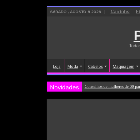
Carrinho
F
SÁBADO , AGOSTO 8 2026
Todas
Loja
Moda
Cabelos
Maquiagem
Novidades
Conselhos de mulheres de 60 par