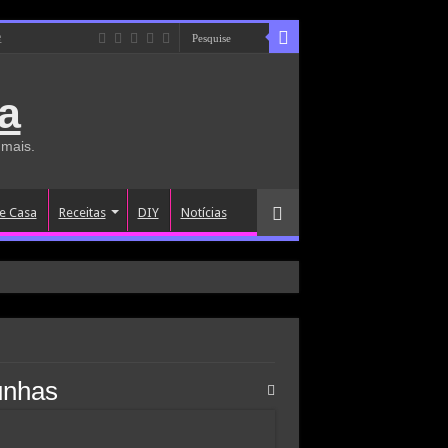
e
a
 mais.
e Casa
Receitas
DIY
Notícias
 unhas