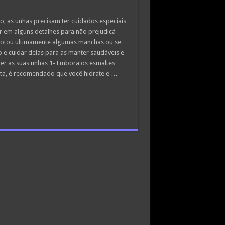
, as unhas precisam ter cuidados especiais
ar em alguns detalhes para não prejudicá-
e notou ultimamente algumas manchas ou se
 e cuidar delas para as manter saudáveis e
oer as suas unhas 1- Embora os esmaltes
ta, é recomendado que você hidrate e …