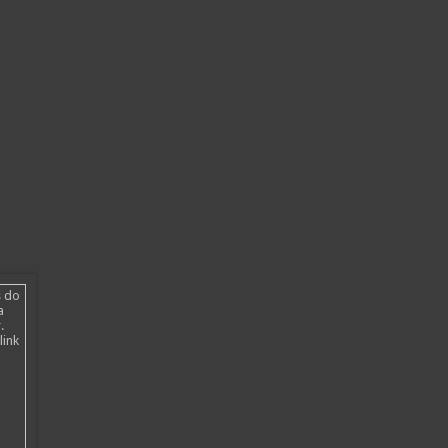
s do
a
.
link