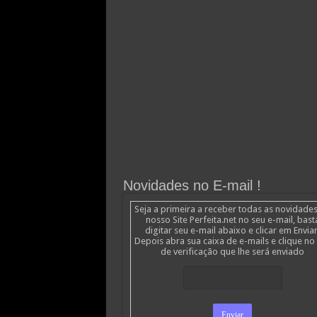
Novidades no E-mail !
Seja a primeira a receber todas as novidade
nosso Site Perfeita.net no seu e-mail, bast
digitar seu e-mail abaixo e clicar em Enviar
Depois abra sua caixa de e-mails e clique no 
de verificação que lhe será enviado