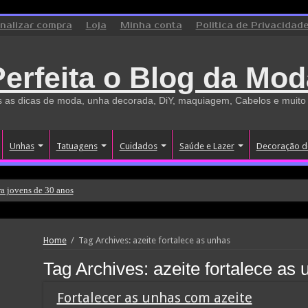
inalizar compra
Loja
Minha conta
Politica de Privacidad
Perfeita o Blog da Mod
 as dicas de moda, unha decorada, DiY, maquiagem, Cabelos e muito
Unhas
Tatuagens
Cuidados
Saúde e Lazer
Decoração d
a jovens de 30 anos
Home
/
Tag Archives: azeite fortalece as unhas
Tag Archives:
azeite fortalece as
Fortalecer as unhas com azeite