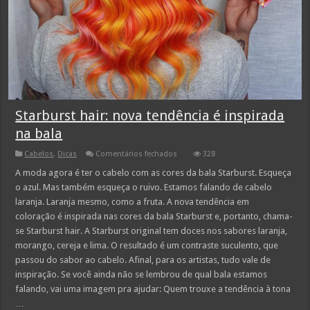
Starburst hair: nova tendência é inspirada
na bala
em
Cabelos
,
Dicas
Comentários fechados
328
Starburst
hair:
A moda agora é ter o cabelo com as cores da bala Starburst. Esqueça
nova
o azul. Mas também esqueça o ruivo. Estamos falando de cabelo
tendência
é
laranja. Laranja mesmo, como a fruta. A nova tendência em
inspirada
coloração é inspirada nas cores da bala Starburst e, portanto, chama-
na
bala
se Starburst hair. A Starburst original tem doces nos sabores laranja,
morango, cereja e lima. O resultado é um contraste suculento, que
passou do sabor ao cabelo. Afinal, para os artistas, tudo vale de
inspiração. Se você ainda não se lembrou de qual bala estamos
falando, vai uma imagem pra ajudar: Quem trouxe a tendência à tona
…