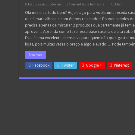
em
Maquiagem
,
Tutoriais
Comentários fechados
3,626
Base
caseira
Olá meninas, tudo bem? Hoje trago para vocês uma receita case
de
que é maravilhosa e com ótimos resultados! É super simples de
alta
cobertura
precisa apenas de misturar 2 produtos que certamente já tem e
com
aprovei… Aprenda como fazer essa base caseira de alta cober
apenas
2
Essa é uma excelente alternativa para quem não quer gastar m
ingredientes
lojas, pois muitas vezes o preço é algo elevado…. Pode também 
Leia mais
Facebook
Twitter
Google +
Pinterest