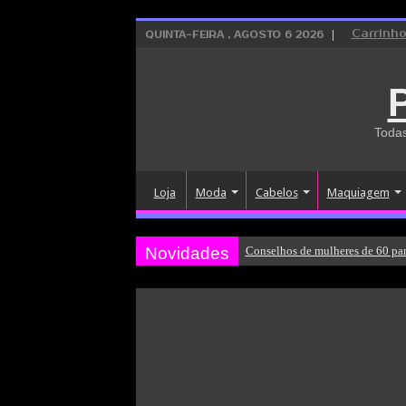
Carrinh
QUINTA-FEIRA , AGOSTO 6 2026
Todas
Loja
Moda
Cabelos
Maquiagem
Novidades
Conselhos de mulheres de 60 par