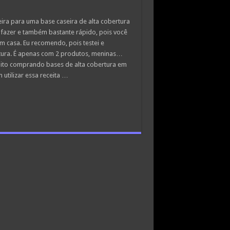
ira para uma base caseira de alta cobertura
 fazer e também bastante rápido, pois você
m casa. Eu recomendo, pois testei e
tura. É apenas com 2 produtos, meninas…
uito comprando bases de alta cobertura em
utilizar essa receita …