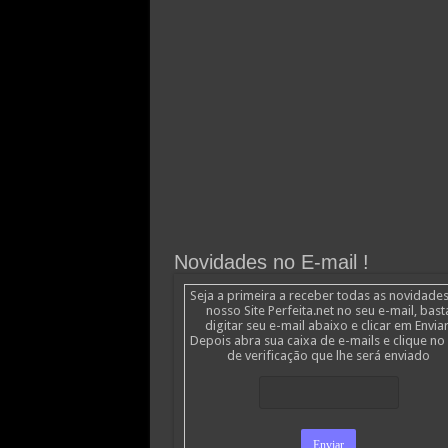
Novidades no E-mail !
Seja a primeira a receber todas as novidade
nosso Site Perfeita.net no seu e-mail, bast
digitar seu e-mail abaixo e clicar em Enviar
Depois abra sua caixa de e-mails e clique no 
de verificação que lhe será enviado