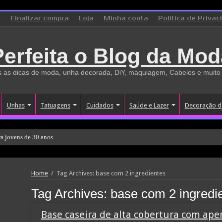
o
Finalizar compra
Loja
Minha conta
Politica de Privac
Perfeita o Blog da Mod
 as dicas de moda, unha decorada, DiY, maquiagem, Cabelos e muito
Unhas
Tatuagens
Cuidados
Saúde e Lazer
Decoração d
a jovens de 30 anos
Home
/
Tag Archives: base com 2 ingredientes
Tag Archives:
base com 2 ingredi
Base caseira de alta cobertura com ape