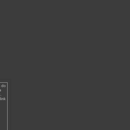
s do
a
.
link