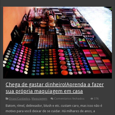
Chega de gastar dinheiro!Aprenda a fazer
sua própria maquiagem em casa
em
Dicas/Cuidados
,
Maquiagem
Comentários fechados
376
Chega
de
Batom, rímel, delineador, blush e etc. custam caro, mas isso não é
gastar
motivo para você deixar de se cuidar. Há milhares de anos, a
dinheiro!Aprenda