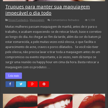
Truques para manter sua maquiagem
impecável o dia todo
em
Dicas/Cuidados
,
Maquiagem
Comentários fechados
1,138
Truques
para
Muitas mulheres passam maquiagem de manhã, antes de ir para o
manter
trabalho, e acabam esquecendo-se de retocar blush, base e corretivo
sua
maquiagem
ao longo do dia. Ao chegar ao fim da tarde, além da cor do batom já
impecável
estar esmarecida, a pele muitas vezes está oleosa, o que facilita o
o
dia
aparecimento de acne, cravos e poros dilatados. Se você não tiver
todo
pele oleosa, não precisa lavar e tirar toda a maquiagem antes de um
compromisso ou evento importante, e às vezes, nem dá tempo se
surgir uma reunião ou happy hour em cima da hora. Basta retocar a
maquiagem com os produtos …
Leia mais