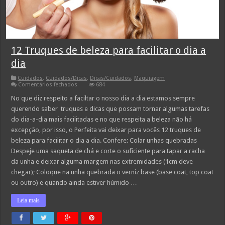
12 Truques de beleza para facilitar o dia a
dia
Cuidados
,
Cuidados/Dicas
,
Dicas/Cuidados
,
Maquiagem
em
Comentários fechados
684
12
Truques
No que diz respeito a faciltar o nosso dia a dia estamos sempre
de
querendo saber truques e dicas que possam tornar algumas tarefas
beleza
para
do dia-a-dia mais facilitadas e no que respeita a beleza não há
facilitar
excepção, por isso, o Perfeita vai deixar para vocês 12 truques de
o
dia
beleza para facilitar o dia a dia. Confere: Colar unhas quebradas
a
dia
Despeje uma saqueta de chá e corte o suficiente para tapar a racha
da unha e deixar alguma margem nas extremidades (1cm deve
chegar); Coloque na unha quebrada o verniz base (base coat, top coat
ou outro) e quando ainda estiver húmido …
Leia mais