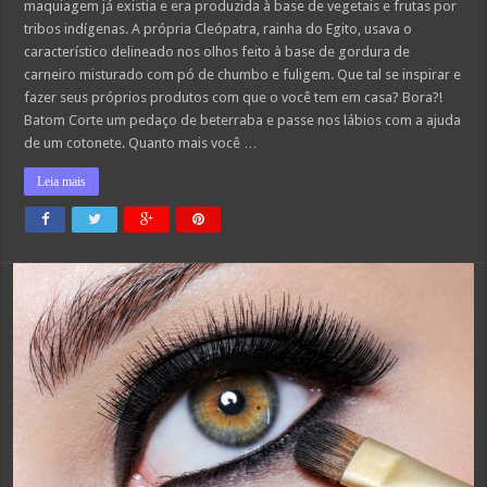
a
maquiagem já existia e era produzida à base de vegetais e frutas por
fazer
tribos indígenas. A própria Cleópatra, rainha do Egito, usava o
sua
própria
característico delineado nos olhos feito à base de gordura de
maquiagem
em
carneiro misturado com pó de chumbo e fuligem. Que tal se inspirar e
casa
fazer seus próprios produtos com que o você tem em casa? Bora?!
Batom Corte um pedaço de beterraba e passe nos lábios com a ajuda
de um cotonete. Quanto mais você …
Leia mais