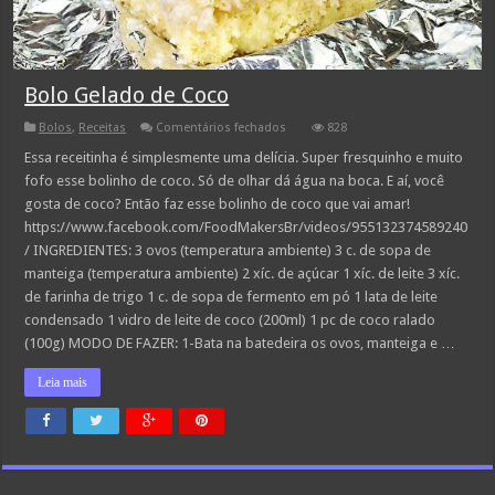
Bolo Gelado de Coco
em
Bolos
,
Receitas
Comentários fechados
828
Bolo
Gelado
Essa receitinha é simplesmente uma delícia. Super fresquinho e muito
de
fofo esse bolinho de coco. Só de olhar dá água na boca. E aí, você
Coco
gosta de coco? Então faz esse bolinho de coco que vai amar!
https://www.facebook.com/FoodMakersBr/videos/955132374589240
/ INGREDIENTES: 3 ovos (temperatura ambiente) 3 c. de sopa de
manteiga (temperatura ambiente) 2 xíc. de açúcar 1 xíc. de leite 3 xíc.
de farinha de trigo 1 c. de sopa de fermento em pó 1 lata de leite
condensado 1 vidro de leite de coco (200ml) 1 pc de coco ralado
(100g) MODO DE FAZER: 1-Bata na batedeira os ovos, manteiga e …
Leia mais