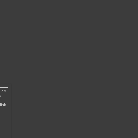
s do
a
.
link