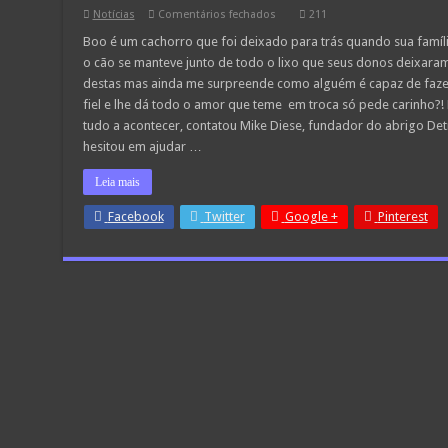
em
Notícias
Comentários fechados
211
Cachorro
é
Boo é um cachorro que foi deixado para trás quando sua famíli
abandonado
o cão se manteve junto de todo o lixo que seus donos deixaram
quando
donos
destas mas ainda me surpreende como alguém é capaz de fazer 
mudam
fiel e lhe dá todo o amor que teme em troca só pede carinho?! 
de
casa
tudo a acontecer, contatou Mike Diese, fundador do abrigo Detr
hesitou em ajudar …
Leia mais
Facebook
Twitter
Google +
Pinterest