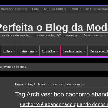
Finalizar compra
Loja
Minha conta
Politica de Privacida
Perfeita o Blog da Mod
 as dicas de moda, unha decorada, DiY, maquiagem, Cabelos e muito
Unhas
Tatuagens
Cuidados
Saúde e Lazer
Decoração d
a jovens de 30 anos
Home
/
Tag Archives: boo cachorro abandonado
Tag Archives:
boo cachorro aban
Cachorro é abandonado quando donos