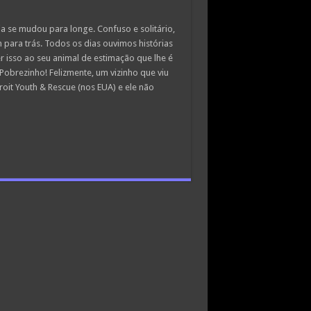
a se mudou para longe. Confuso e solitário,
 para trás. Todos os dias ouvimos histórias
isso ao seu animal de estimação que lhe é
Pobrezinho! Felizmente, um vizinho que viu
oit Youth & Rescue (nos EUA) e ele não