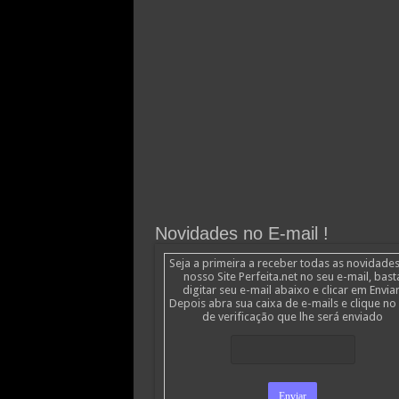
Novidades no E-mail !
Seja a primeira a receber todas as novidade
nosso Site Perfeita.net no seu e-mail, bast
digitar seu e-mail abaixo e clicar em Enviar
Depois abra sua caixa de e-mails e clique no 
de verificação que lhe será enviado