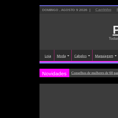
Carrinho
DOMINGO , AGOSTO 9 2026
Todas
Loja
Moda
Cabelos
Maquiagem
Novidades
Conselhos de mulheres de 60 par