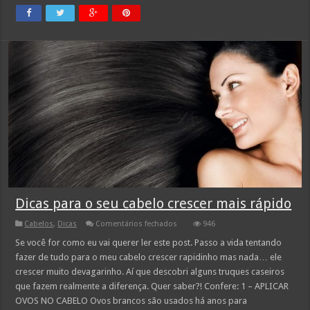
Dicas para o seu cabelo crescer mais rápido
em
Cabelos
,
Dicas
Comentários fechados
946
Dicas
para
Se você for como eu vai querer ler este post. Passo a vida tentando
o
fazer de tudo para o meu cabelo crescer rapidinho mas nada… ele
seu
cabelo
crescer muito devagarinho. Aí que descobri alguns truques caseiros
crescer
que fazem realmente a diferença. Quer saber?! Confere: 1 – APLICAR
mais
rápido
OVOS NO CABELO Ovos brancos são usados há anos para