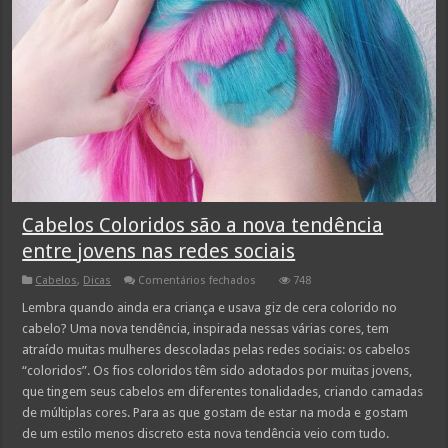
Cabelos Coloridos são a nova tendência
entre jovens nas redes sociais
em
Cabelos
,
Dicas
Comentários fechados
748
Cabelos
Coloridos
Lembra quando ainda era criança e usava giz de cera colorido no
são
cabelo? Uma nova tendência, inspirada nessas várias cores, tem
a
nova
atraído muitas mulheres descoladas pelas redes sociais: os cabelos
tendência
“coloridos”. Os fios coloridos têm sido adotados por muitas jovens,
entre
jovens
que tingem seus cabelos em diferentes tonalidades, criando camadas
nas
redes
de múltiplas cores. Para as que gostam de estar na moda e gostam
sociais
de um estilo menos discreto esta nova tendência veio com tudo.