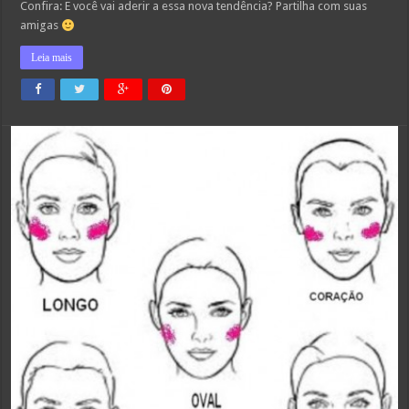
Confira: E você vai aderir a essa nova tendência? Partilha com suas
amigas
Leia mais