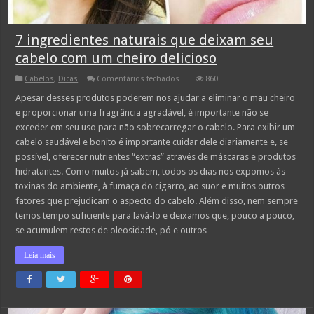
7 ingredientes naturais que deixam seu
cabelo com um cheiro delicioso
em
Cabelos
,
Dicas
Comentários fechados
860
7
ingredientes
Apesar desses produtos poderem nos ajudar a eliminar o mau cheiro
naturais
e proporcionar uma fragrância agradável, é importante não se
que
deixam
exceder em seu uso para não sobrecarregar o cabelo. Para exibir um
seu
cabelo saudável e bonito é importante cuidar dele diariamente e, se
cabelo
com
possível, oferecer nutrientes “extras” através de máscaras e produtos
um
cheiro
hidratantes. Como muitos já sabem, todos os dias nos expomos às
delicioso
toxinas do ambiente, à fumaça do cigarro, ao suor e muitos outros
fatores que prejudicam o aspecto do cabelo. Além disso, nem sempre
temos tempo suficiente para lavá-lo e deixamos que, pouco a pouco,
se acumulem restos de oleosidade, pó e outros …
Leia mais