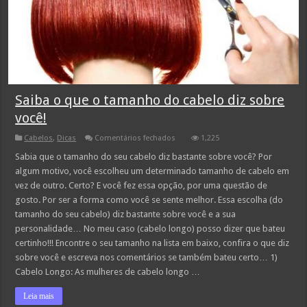
Saiba o que o tamanho do cabelo diz sobre
você!
em
Cabelos
,
Dicas
Comentários fechados
1,225
Saiba
o
Sabia que o tamanho do seu cabelo diz bastante sobre você? Por
que
algum motivo, você escolheu um determinado tamanho de cabelo em
o
tamanho
vez de outro. Certo? E você fez essa opção, por uma questão de
do
gosto. Por ser a forma como você se sente melhor. Essa escolha (do
cabelo
diz
tamanho do seu cabelo) diz bastante sobre você e a sua
sobre
você!
personalidade… No meu caso (cabelo longo) posso dizer que bateu
certinho!!! Encontre o seu tamanho na lista em baixo, confira o que diz
sobre você e escreva nos comentários se também bateu certo… 1)
Cabelo Longo: As mulheres de cabelo longo …
Leia mais