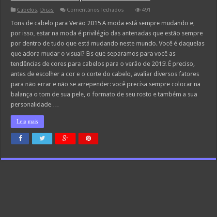
em
Cabelos
,
Dicas
Comentários fechados
491
Tons
de
Tons de cabelo para Verão 2015 A moda está sempre mudando e,
cabelo
por isso, estar na moda é privilégio das antenadas que estão sempre
para
Verão
por dentro de tudo que está mudando neste mundo. Você é daquelas
2015
que adora mudar o visual? Eis que separamos para você as
tendências de cores para cabelos para o verão de 2015! É preciso,
antes de escolher a cor e o corte do cabelo, avaliar diversos fatores
para não errar e não se arrepender: você precisa sempre colocar na
balança o tom de sua pele, o formato de seu rosto e também a sua
personalidade …
Leia mais