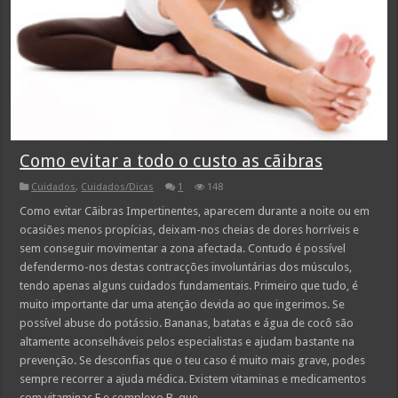
Como evitar a todo o custo as cãibras
Cuidados
,
Cuidados/Dicas
1
148
Como evitar Cãibras Impertinentes, aparecem durante a noite ou em
ocasiões menos propícias, deixam-nos cheias de dores horríveis e
sem conseguir movimentar a zona afectada. Contudo é possível
defendermo-nos destas contracções involuntárias dos músculos,
tendo apenas alguns cuidados fundamentais. Primeiro que tudo, é
muito importante dar uma atenção devida ao que ingerimos. Se
possível abuse do potássio. Bananas, batatas e água de cocô são
altamente aconselháveis pelos especialistas e ajudam bastante na
prevenção. Se desconfias que o teu caso é muito mais grave, podes
sempre recorrer a ajuda médica. Existem vitaminas e medicamentos
com vitaminas E e complexo B, que …