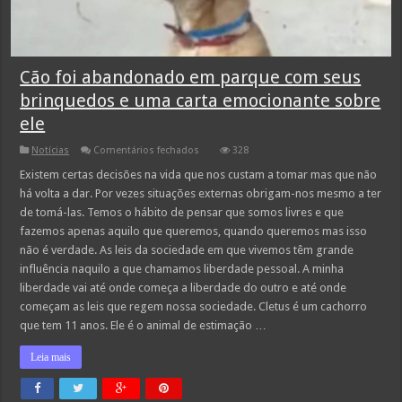
Cão foi abandonado em parque com seus
brinquedos e uma carta emocionante sobre
ele
em
Notícias
Comentários fechados
328
Cão
foi
Existem certas decisões na vida que nos custam a tomar mas que não
abandonado
há volta a dar. Por vezes situações externas obrigam-nos mesmo a ter
em
parque
de tomá-las. Temos o hábito de pensar que somos livres e que
com
fazemos apenas aquilo que queremos, quando queremos mas isso
seus
brinquedos
não é verdade. As leis da sociedade em que vivemos têm grande
e
uma
influência naquilo a que chamamos liberdade pessoal. A minha
carta
liberdade vai até onde começa a liberdade do outro e até onde
emocionante
sobre
começam as leis que regem nossa sociedade. Cletus é um cachorro
ele
que tem 11 anos. Ele é o animal de estimação …
Leia mais