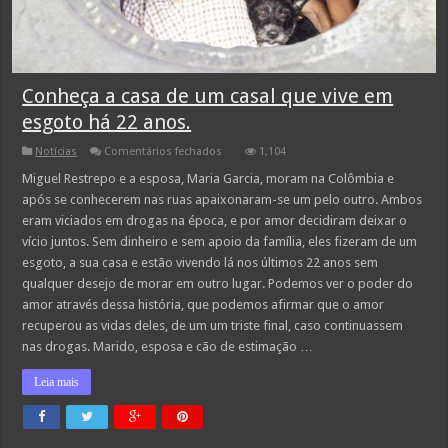
Conheça a casa de um casal que vive em
esgoto há 22 anos.
em
Notícias
Comentários fechados
1,104
Conheça
a
Miguel Restrepo e a esposa, Maria Garcia, moram na Colômbia e
casa
após se conhecerem nas ruas apaixonaram-se um pelo outro. Ambos
de
um
eram viciados em drogas na época, e por amor decidiram deixar o
casal
vício juntos. Sem dinheiro e sem apoio da família, eles fizeram de um
que
vive
esgoto, a sua casa e estão vivendo lá nos últimos 22 anos sem
em
esgoto
qualquer desejo de morar em outro lugar. Podemos ver o poder do
há
amor através dessa história, que podemos afirmar que o amor
22
anos.
recuperou as vidas deles, de um um triste final, caso continuassem
nas drogas. Marido, esposa e cão de estimação …
Leia mais