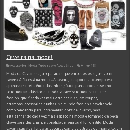
Caveira na moda!
Acessórios
,
Moda
,
Tudo sobre Acessórios
0
458
Moda da Caveirinha Já repararam que em todos os lugares tem
caveiras? Ela está na moda!! A caveira, que por muito tempo era
apenas uma referência das tribos gótica, punk e rock, esse ano
se tornou um clássico da moda. A caveira tornou-se um item
fashion, que é cada vez mais visto nas ruas, em roupas,
estampas, acessórios e unhas. No mundo fashion a caveira veio
como tendência para incrementar looks de inverno, mas
está ganhando cada vez mais espaço na moda e tornando-se peça
chave para designar personalidade, seja qual for o estilo. Moda
caveira sapatos Tendo as caveiras como as estrelas do momento, um