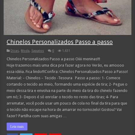
Chinelos Personalizados Passo a passo
Dicas
,
Moda
,
Sapatos
0
1,631
Chinelos Personalizados Passo a passo Oiiii meninas!!!
Hoje trazemos mais uma dica pra fazer agora no Verão, eu amoooo
essa idéia. Fica lindo!!!Confira: Chinelos Personalizados Passo a Passo!
Material: – Chinelos – Tecido -Tesoura Passo a passo: 1- Comece
cortando o tecido ao meio, formando uma espécie de tira; 2- Pegue o
meio dessa tira e envolva na parte do meio da tira do chinelo fazendo
um nó; 3- Depois é só enrolar o tecido no resto das tiras; 4- Para
arrematar, você pode usar um pouco de cola no final da tira para que
o tecido não escape na hora de amarrar no tornozelo! Gostou? Vai
fazer? Partilha com suas amigas …
Leia mais