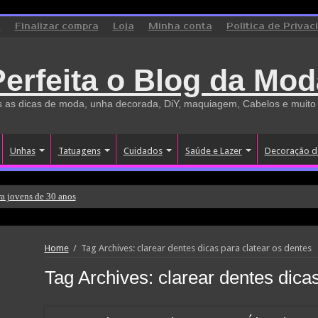
o
Finalizar compra
Loja
Minha conta
Politica de Privac
Perfeita o Blog da Mod
 as dicas de moda, unha decorada, DiY, maquiagem, Cabelos e muito
Unhas
Tatuagens
Cuidados
Saúde e Lazer
Decoração d
a jovens de 30 anos
Home
/
Tag Archives: clarear dentes dicas para clatear os dentes
Tag Archives:
clarear dentes dica