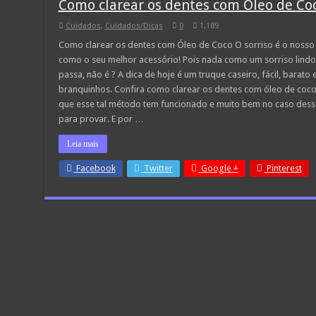
Como clarear os dentes com Óleo de Co
Cuidados
,
Cuidados/Dicas
0
1,189
Como clarear os dentes com Óleo de Coco O sorriso é o nosso
como o seu melhor acessório! Pois nada como um sorriso lind
passa, não é ? A dica de hoje é um truque caseiro, fácil, barato
branquinhos. Confira como clarear os dentes com óleo de coco
que esse tal método tem funcionado e muito bem no caso dessas
para provar. E por …
Leia mais
Facebook
Twitter
Google +
Pinterest