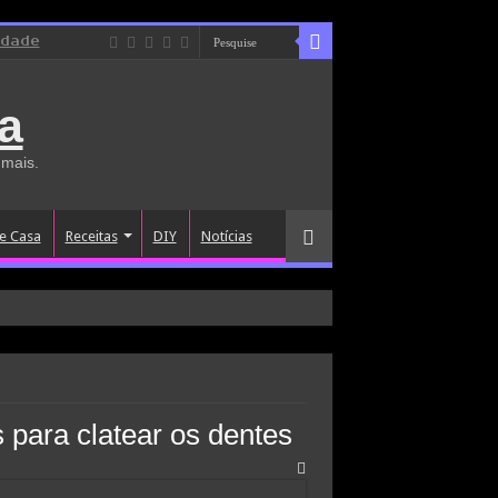
idade
a
 mais.
e Casa
Receitas
DIY
Notícias
s para clatear os dentes