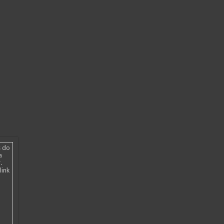
s do
a
.
link