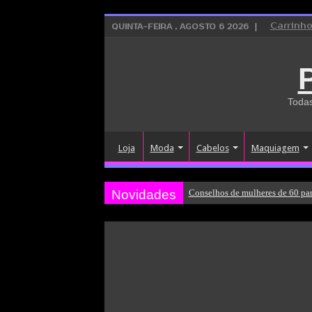
Carrinh
QUINTA-FEIRA , AGOSTO 6 2026
Todas
Loja
Moda
Cabelos
Maquiagem
Novidades
Conselhos de mulheres de 60 par