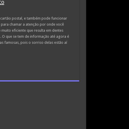
co
 cartão postal, e também pode funcionar
o para chamar a atenção por onde você
 e muito eficiente que resulta em dentes
. O que se tem de informação até agora é
 famosas, pois o sorriso delas estão aí