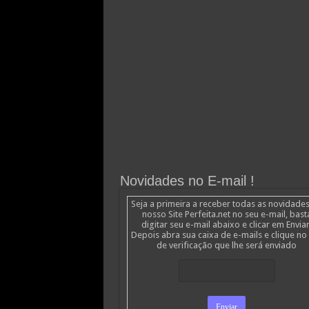
Novidades no E-mail !
Seja a primeira a receber todas as novidade
nosso Site Perfeita.net no seu e-mail, bast
digitar seu e-mail abaixo e clicar em Enviar
Depois abra sua caixa de e-mails e clique no 
de verificação que lhe será enviado