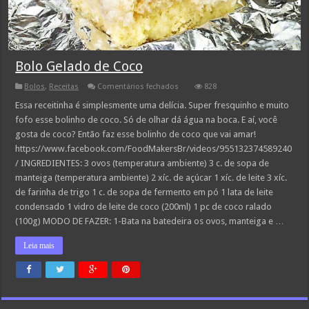
Bolo Gelado de Coco
em
Bolos
,
Receitas
Comentários fechados
828
Bolo
Gelado
Essa receitinha é simplesmente uma delícia. Super fresquinho e muito
de
fofo esse bolinho de coco. Só de olhar dá água na boca. E aí, você
Coco
gosta de coco? Então faz esse bolinho de coco que vai amar!
https://www.facebook.com/FoodMakersBr/videos/955132374589240
/ INGREDIENTES: 3 ovos (temperatura ambiente) 3 c. de sopa de
manteiga (temperatura ambiente) 2 xíc. de açúcar 1 xíc. de leite 3 xíc.
de farinha de trigo 1 c. de sopa de fermento em pó 1 lata de leite
condensado 1 vidro de leite de coco (200ml) 1 pc de coco ralado
(100g) MODO DE FAZER: 1-Bata na batedeira os ovos, manteiga e …
Leia mais