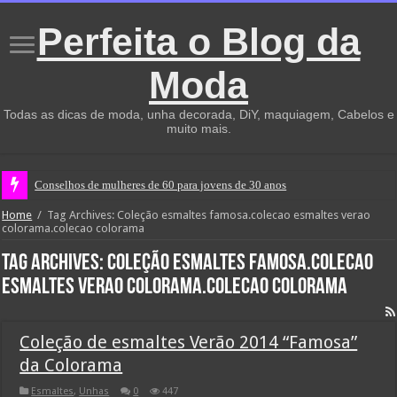
Perfeita o Blog da
Moda
Todas as dicas de moda, unha decorada, DiY, maquiagem, Cabelos e
muito mais.
Conselhos de mulheres de 60 para jovens de 30 anos
Home
/
Tag Archives: Coleção esmaltes famosa.colecao esmaltes verao
colorama.colecao colorama
Tag Archives:
Coleção esmaltes famosa.colecao
esmaltes verao colorama.colecao colorama
Coleção de esmaltes Verão 2014 “Famosa”
da Colorama
Esmaltes
,
Unhas
0
447