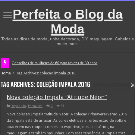
Perfeita o Blog da
Moda
Todas as dicas de moda, unha decorada, DiY, maquiagem, Cabelos e
muito mais.
Conselhos de mulheres de 60 para jovens de 30 anos
Home
/
Tag Archives: coleção impala 2016
Tag Archives:
coleção impala 2016
Nova coleção Impala “Atitude Néon”
Depilação
,
Esmaltes
0
83
Nova coleção Impala “Atitude Néon” A coleção Primavera/Verão 2016
da Impala está de arrasar! As cores elétricas e fortes estão de volta e
aparecem nas roupas com estilo esportivo, nos acessórios, na
maquiagem e também nas unhas. Com essa tendência, a Impala traz