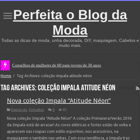
Perfeita o Blog da
Moda
Todas as dicas de moda, unha decorada, DiY, maquiagem, Cabelos e
muito mais.
Conselhos de mulheres de 60 para jovens de 30 anos
Home
/
Tag Archives: coleção impala atitude néon
Tag Archives:
coleção impala atitude néon
Nova coleção Impala “Atitude Néon”
Depilação
,
Esmaltes
0
83
Nova coleção Impala “Atitude Néon” A coleção Primavera/Verão 2016
da Impala está de arrasar! As cores elétricas e fortes estão de volta e
aparecem nas roupas com estilo esportivo, nos acessórios, na
maquiagem e também nas unhas. Com essa tendência, a Impala traz