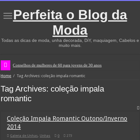
Perfeita o Blog da
Moda
Todas as dicas de moda, unha decorada, DiY, maquiagem, Cabelos e
muito mais.
Conselhos de mulheres de 60 para jovens de 30 anos
Home
/
Tag Archives: coleção impala romantic
Tag Archives:
coleção impala
romantic
Coleção Impala Romantic Outono/Inverno
2014
Galeria de Unhas
,
Unhas
0
273