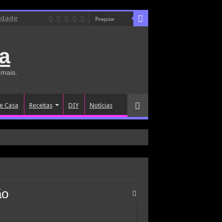
idade
a
 mais.
e Casa
Receitas
DIY
Notícias
ão