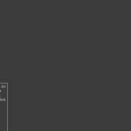
s do
a
.
link