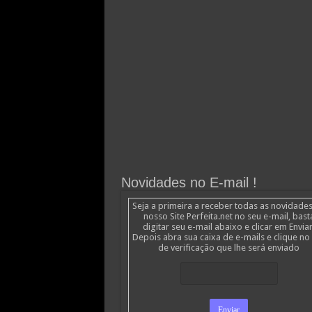
Novidades no E-mail !
Seja a primeira a receber todas as novidade
nosso Site Perfeita.net no seu e-mail, bast
digitar seu e-mail abaixo e clicar em Enviar
Depois abra sua caixa de e-mails e clique no 
de verificação que lhe será enviado