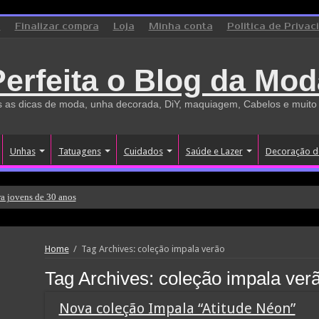
o
Finalizar compra
Loja
Minha conta
Politica de Privac
Perfeita o Blog da Mod
 as dicas de moda, unha decorada, DiY, maquiagem, Cabelos e muito
Unhas
Tatuagens
Cuidados
Saúde e Lazer
Decoração d
a jovens de 30 anos
Home
/
Tag Archives: coleção impala verão
Tag Archives:
coleção impala ver
Nova coleção Impala “Atitude Néon”