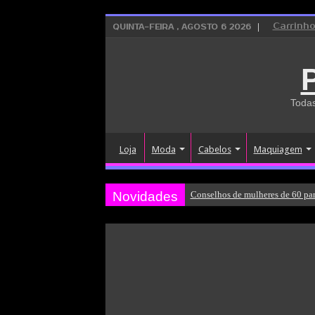
Carrinh
QUINTA-FEIRA , AGOSTO 6 2026
Todas
Loja
Moda
Cabelos
Maquiagem
Novidades
Conselhos de mulheres de 60 par