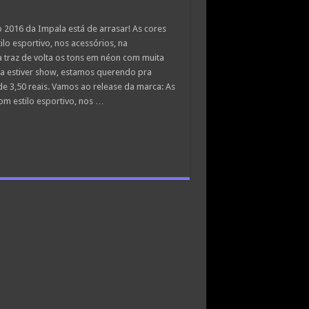
 2016 da Impala está de arrasar! As cores
ilo esportivo, nos acessórios, na
traz de volta os tons em néon com muita
ra estiver show, estamos querendo pra
e 3,50 reais. Vamos ao release da marca: As
om estilo esportivo, nos …