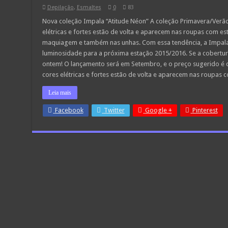
Depilação
,
Esmaltes
0
83
Nova coleção Impala “Atitude Néon” A coleção Primavera/Verão
elétricas e fortes estão de volta e aparecem nas roupas com est
maquiagem e também nas unhas. Com essa tendência, a Impala 
luminosidade para a próxima estação 2015/2016. Se a cobertu
ontem! O lançamento será em Setembro, e o preço sugerido é d
cores elétricas e fortes estão de volta e aparecem nas roupas c
Leia mais
Facebook
Twitter
Google +
Pinterest