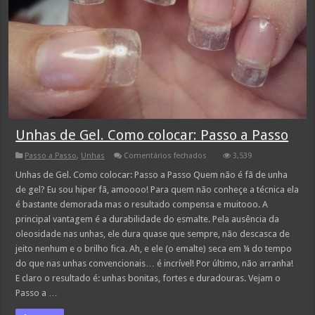
Unhas de Gel. Como colocar: Passo a Passo
em
Passo a Passo
,
Unhas
Comentários fechados
3,539
Unhas
de
Unhas de Gel. Como colocar: Passo a Passo Quem não é fã de unha
Gel.
de gel? Eu sou hiper fã, amoooo! Para quem não conheçe a técnica ela
Como
colocar:
é bastante demorada mas o resultado compensa e muitooo. A
Passo
principal vantagem é a durabilidade do esmalte. Pela ausência da
a
Passo
oleosidade nas unhas, ele dura quase que sempre, não descasca de
jeito nenhum e o brilho fica. Ah, e ele (o emalte) seca em ¼ do tempo
do que nas unhas convencionais… é incrível! Por último, não arranha!
E claro o resultado é: unhas bonitas, fortes e duradouras. Vejam o
Passo a …