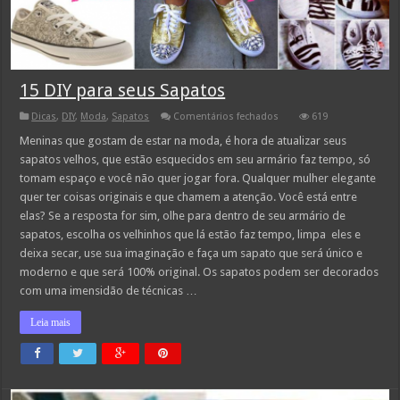
15 DIY para seus Sapatos
em
Dicas
,
DIY
,
Moda
,
Sapatos
Comentários fechados
619
15
DIY
Meninas que gostam de estar na moda, é hora de atualizar seus
para
sapatos velhos, que estão esquecidos em seu armário faz tempo, só
seus
Sapatos
tomam espaço e você não quer jogar fora. Qualquer mulher elegante
quer ter coisas originais e que chamem a atenção. Você está entre
elas? Se a resposta for sim, olhe para dentro de seu armário de
sapatos, escolha os velhinhos que lá estão faz tempo, limpa eles e
deixa secar, use sua imaginação e faça um sapato que será único e
moderno e que será 100% original. Os sapatos podem ser decorados
com uma imensidão de técnicas …
Leia mais