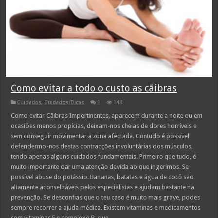
Como evitar a todo o custo as cãibras
Cuidados
,
Cuidados/Dicas
1
148
Como evitar Cãibras Impertinentes, aparecem durante a noite ou em
ocasiões menos propícias, deixam-nos cheias de dores horríveis e
sem conseguir movimentar a zona afectada. Contudo é possível
defendermo-nos destas contracções involuntárias dos músculos,
tendo apenas alguns cuidados fundamentais. Primeiro que tudo, é
muito importante dar uma atenção devida ao que ingerimos. Se
possível abuse do potássio. Bananas, batatas e água de cocô são
altamente aconselháveis pelos especialistas e ajudam bastante na
prevenção. Se desconfias que o teu caso é muito mais grave, podes
sempre recorrer a ajuda médica. Existem vitaminas e medicamentos
com vitaminas E e complexo B, que …