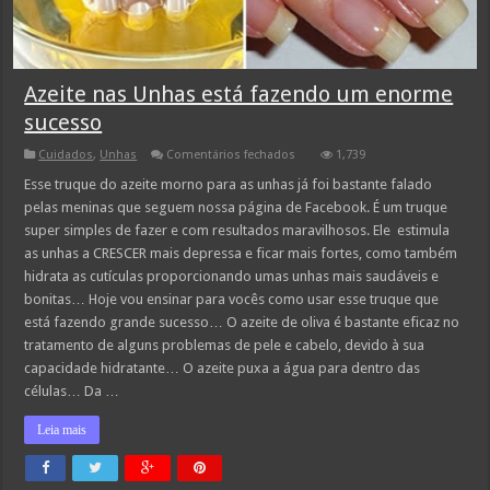
Azeite nas Unhas está fazendo um enorme
sucesso
em
Cuidados
,
Unhas
Comentários fechados
1,739
Azeite
nas
Esse truque do azeite morno para as unhas já foi bastante falado
Unhas
pelas meninas que seguem nossa página de Facebook. É um truque
está
fazendo
super simples de fazer e com resultados maravilhosos. Ele estimula
um
as unhas a CRESCER mais depressa e ficar mais fortes, como também
enorme
sucesso
hidrata as cutículas proporcionando umas unhas mais saudáveis e
bonitas… Hoje vou ensinar para vocês como usar esse truque que
está fazendo grande sucesso… O azeite de oliva é bastante eficaz no
tratamento de alguns problemas de pele e cabelo, devido à sua
capacidade hidratante… O azeite puxa a água para dentro das
células… Da …
Leia mais