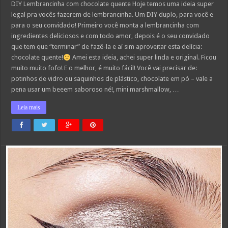
Lembrancinha
DIY Lembrancinha com chocolate quente Hoje temos uma ideia super
com
legal pra vocês fazerem de lembrancinha. Um DIY duplo, para você e
chocolate
quente
para o seu convidado! Primeiro você monta a lembrancinha com
ingredientes deliciosos e com todo amor, depois é o seu convidado
que tem que “terminar” de fazê-la e aí sim aproveitar esta delícia:
chocolate quente!
Amei esta ideia, achei super linda e original. Ficou
muito muito fofo! E o melhor, é muito fácil! Você vai precisar de:
potinhos de vidro ou saquinhos de plástico, chocolate em pó – vale a
pena usar um beeem saboroso né!, mini marshmallow, …
Leia mais