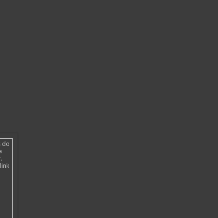
s do
a
.
link