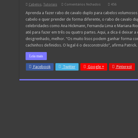
em
Cabelos
,
Tutoriais
Comentários fechados
456
Aprenda
a
Aprenda a fazer rabo de cavalo duplo para cabelos volumosos
fazer
cabelo e quer prender de forma diferente, o rabo de cavalo 
rabo
de
celebridades como Ana Hickmann, Fernanda Lima e Mariana Rio
cavalo
até para fazer em três ou quatro partes. Aqui, a dica é deixar
duplo
para
desgrenhado, melhor. “Os muito lisos podem ganhar forma com
cabelos
volumosos
cachinhos definidos. O legal é o desconstruído”, afirma Patrick
Leia mais
Facebook
Twitter
Google +
Pinterest