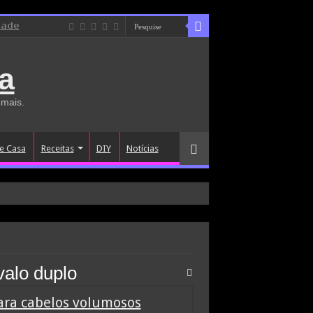
dade
a
 mais.
e Casa
Receitas
DIY
Notícias
valo duplo
ara cabelos volumosos