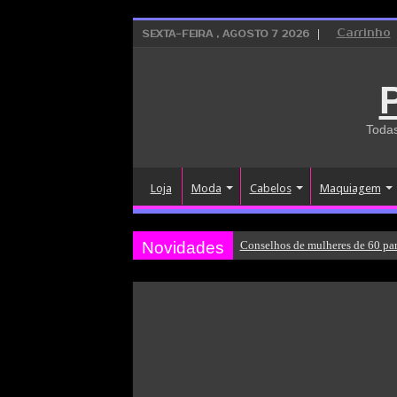
Carrinho
SEXTA-FEIRA , AGOSTO 7 2026
Todas
Loja
Moda
Cabelos
Maquiagem
Novidades
Conselhos de mulheres de 60 par