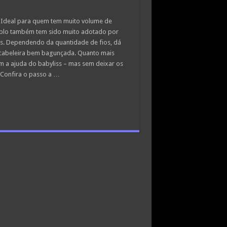
 Ideal para quem tem muito volume de
duplo também tem sido muito adotado por
s. Dependendo da quantidade de fios, dá
 a cabeleira bem bagunçada. Quanto mais
 a ajuda do babyliss – mas sem deixar os
. Confira o passo a …