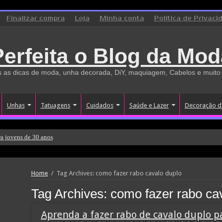
Finalizar compra
Loja
Minha conta
Politica de Privaci
Perfeita o Blog da Mod
 as dicas de moda, unha decorada, DiY, maquiagem, Cabelos e muito
Unhas
Tatuagens
Cuidados
Saúde e Lazer
Decoração d
a jovens de 30 anos
Home
/
Tag Archives: como fazer rabo cavalo duplo
Tag Archives:
como fazer rabo ca
Aprenda a fazer rabo de cavalo duplo p