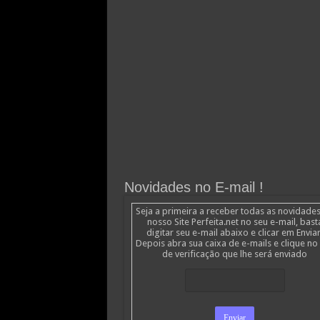
Novidades no E-mail !
Seja a primeira a receber todas as novidade
nosso Site Perfeita.net no seu e-mail, bast
digitar seu e-mail abaixo e clicar em Enviar
Depois abra sua caixa de e-mails e clique no 
de verificação que lhe será enviado