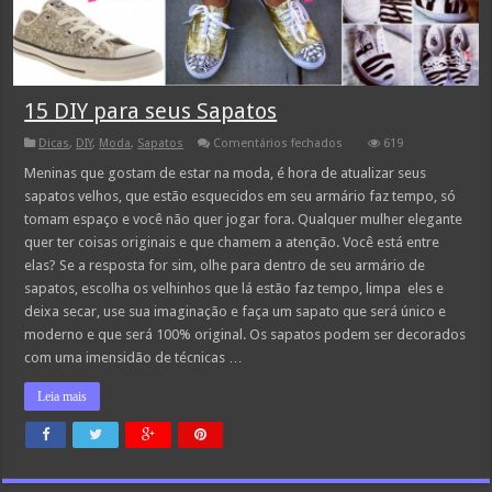
15 DIY para seus Sapatos
em
Dicas
,
DIY
,
Moda
,
Sapatos
Comentários fechados
619
15
DIY
Meninas que gostam de estar na moda, é hora de atualizar seus
para
sapatos velhos, que estão esquecidos em seu armário faz tempo, só
seus
Sapatos
tomam espaço e você não quer jogar fora. Qualquer mulher elegante
quer ter coisas originais e que chamem a atenção. Você está entre
elas? Se a resposta for sim, olhe para dentro de seu armário de
sapatos, escolha os velhinhos que lá estão faz tempo, limpa eles e
deixa secar, use sua imaginação e faça um sapato que será único e
moderno e que será 100% original. Os sapatos podem ser decorados
com uma imensidão de técnicas …
Leia mais