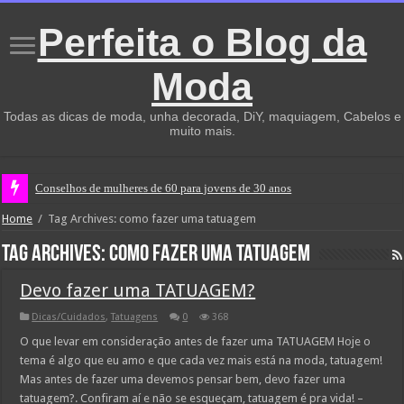
Perfeita o Blog da
Moda
Todas as dicas de moda, unha decorada, DiY, maquiagem, Cabelos e
muito mais.
Conselhos de mulheres de 60 para jovens de 30 anos
Home
/
Tag Archives: como fazer uma tatuagem
Tag Archives:
como fazer uma tatuagem
Devo fazer uma TATUAGEM?
Dicas/Cuidados
,
Tatuagens
0
368
O que levar em consideração antes de fazer uma TATUAGEM Hoje o
tema é algo que eu amo e que cada vez mais está na moda, tatuagem!
Mas antes de fazer uma devemos pensar bem, devo fazer uma
tatuagem?. Confiram aí e não se esqueçam, tatuagem é pra vida! –