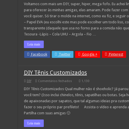
Chaveiro
Voltamos com mais um DIY, super, hiper, mega fofo. Eu achei lind
de
para oferecer às minhas amigas, elas amaram. Pode fazer com 
Gatinho
com
você quiser. Só tirar o molde na internet, como eu fiz, e seguir
EVA
– Papel EVA (eu escolhi este mas pode escolher um todo liso, co
transparente (daquele que usa no forno para a comida não que
Tesoura -Lápis – Cola UHU – Argola – Fio …
Leia mais
Facebook
Twitter
Google +
Pinterest
DIY Tênis Customizados
em
DIY
Comentários fechados
1,130
DIY
Tênis
DIY Tênis Customizados Qual mulher não é shoeholic? Já parou
Customizados
você tem? (Isso inclui chinelos, tênis, sapatilhas ou botas. Seja
de apaixonadas por sapatos, que tal algumas ideias pra custom
fazer o seu próprio par prefileto! Assista o vídeo e aprenda a
Partilha com suas amigas 🙂
Leia mais