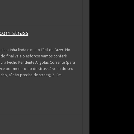
 com strass
lseirinha linda e muito fácil de fazer. No
tado final vale o esforço! Vamos conferir
esoura Fecho Pendente Argolas Corrente (para
ce por medir o fio de strass à volta do seu
o, aí não precisa de strass); 2- Em