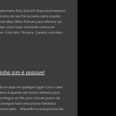
ami muito fofa. Este DIY (Faça você mesmo)
versário do seu Pai ou numa outra ocasião
rial. Meus filhos fizeram para oferecer ao
inar como fazer essa linda camisa em
8cm -Cola UHU -Tesoura -Canetas coloridas -
inho sim é possivel
de arranjar em qualquer lugar Com o calor
blema é quando não temos dinheiro para
ma chegou ao fim, pois com um pouco de
ê consegue fazer uma piscina fantástica
sse projeto… Maravilhosa essa piscina não