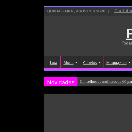
Carrinh
QUINTA-FEIRA , AGOSTO 6 2026
Todas
Loja
Moda
Cabelos
Maquiagem
Novidades
Conselhos de mulheres de 60 par