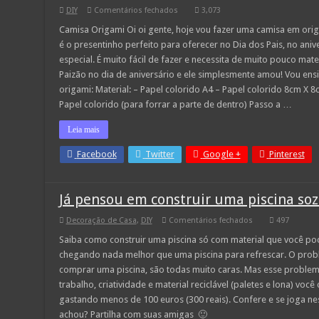
em
DIY
Comentários fechados
3,073
Como
fazer
Camisa Origami Oi oi gente, hoje vou fazer uma camisa em orig
Camisa
é o presentinho perfeito para oferecer no Dia dos Pais, no ani
em
Origami
especial. É muito fácil de fazer e necessita de muito pouco mate
Paizão no dia de aniversário e ele simplesmente amou! Vou ens
origami: Material: – Papel colorido A4 – Papel colorido 8cm X 
Papel colorido (para forrar a parte de dentro) Passo a …
Leia mais
Facebook
Twitter
Google +
Pinterest
Já pensou em construir uma piscina soz
em
Decoração de Casa
,
DIY
Comentários fechados
497
Já
pensou
Saiba como construir uma piscina só com material que você po
em
chegando nada melhor que uma piscina para refrescar. O pro
construir
uma
comprar uma piscina, são todas muito caras. Mas esse proble
piscina
trabalho, criatividade e material reciclável (paletes e lona) voc
sozinho
sim
gastando menos de 100 euros (300 reais). Confere e se joga ne
é
possivel
achou? Partilha com suas amigas 🙂