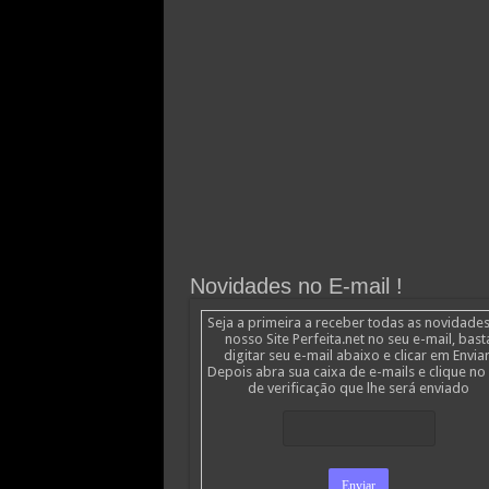
Novidades no E-mail !
Seja a primeira a receber todas as novidade
nosso Site Perfeita.net no seu e-mail, bast
digitar seu e-mail abaixo e clicar em Enviar
Depois abra sua caixa de e-mails e clique no 
de verificação que lhe será enviado