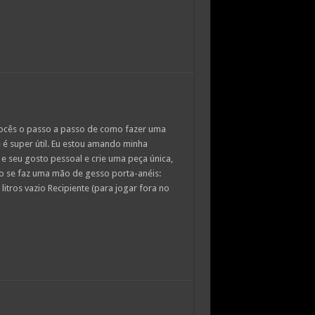
vocês o passo a passo de como fazer uma
e é super útil. Eu estou amando minha
e seu gosto pessoal e crie uma peça única,
mo se faz uma mão de gesso porta-anéis:
itros vazio Recipiente (para jogar fora no