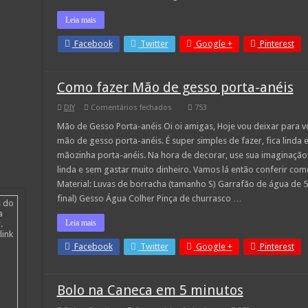
Leia mais
Facebook
Twitter
Google +
Pinterest
Como fazer Mão de gesso porta-anéis
em
DIY
Comentários fechados
753
Como
fazer
Mão de Gesso Porta-anéis Oi oi amigas, Hoje vou deixar para 
Mão
mão de gesso porta-anéis. É super simples de fazer, fica linda 
de
gesso
mãozinha porta-anéis. Na hora de decorar, use sua imaginação 
porta-
linda e sem gastar muito dinheiro. Vamos lá então conferir co
anéis
Material: Luvas de borracha (tamanho S) Garrafão de água de 5 l
final) Gesso Água Colher Pinça de churrasco …
s do
a
Leia mais
.
link
Facebook
Twitter
Google +
Pinterest
Bolo na Caneca em 5 minutos