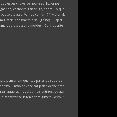
os esses chaveiros, por isso, fiz vários
gatinho, cachorro, tartaruga, enfim…o que
 o passo a passo. Vamos conferir?!? Material:
m glitter.. consoante o seu gosto) – Papel
imar, para passar o molde) – Cola-quente –
 pra pensar em quantos pares de sapatos
 honesto.) Então se você faz parte desse time
izar aqueles modelos mais antigos, ou até
 customizar seus tênis com glitter: Gostou?