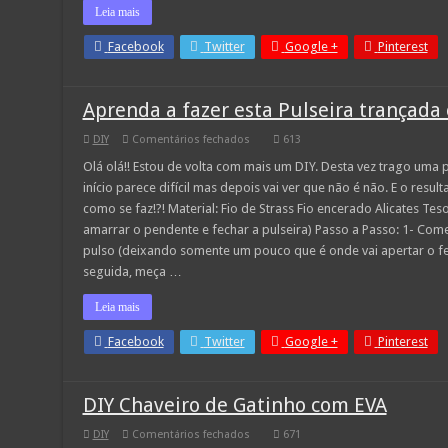
Leia mais
Facebook
Twitter
Google +
Pinterest
Aprenda a fazer esta Pulseira trançada
em
DIY
Comentários fechados
613
Aprenda
a
Olá olá!! Estou de volta com mais um DIY. Desta vez trago uma pu
fazer
início parece difícil mas depois vai ver que não é não. E o resul
esta
Pulseira
como se faz!?! Material: Fio de Strass Fio encerado Alicates T
trançada
amarrar o pendente e fechar a pulseira) Passo a Passo: 1- Come
com
strass
pulso (deixando somente um pouco que é onde vai apertar o fech
seguida, meça …
Leia mais
Facebook
Twitter
Google +
Pinterest
DIY Chaveiro de Gatinho com EVA
em
DIY
Comentários fechados
671
DIY