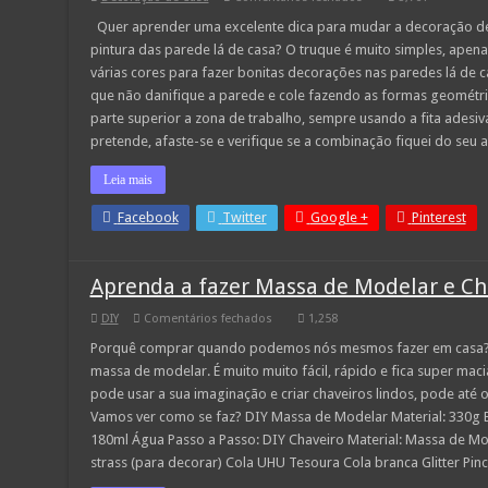
Com
fita
Quer aprender uma excelente dica para mudar a decoração de s
adesiva
pintura das parede lá de casa? O truque é muito simples, apenas 
e
tinta
várias cores para fazer bonitas decorações nas paredes lá de 
eles
que não danifique a parede e cole fazendo as formas geométr
fizeram
algo
parte superior a zona de trabalho, sempre usando a fita adesi
impressionante.
Quando
pretende, afaste-se e verifique se a combinação fiquei do seu
vir
o
Leia mais
resultado
final
vai
Facebook
Twitter
Google +
Pinterest
querer
fazer
igual!
Aprenda a fazer Massa de Modelar e Ch
em
DIY
Comentários fechados
1,258
Aprenda
a
Porquê comprar quando podemos nós mesmos fazer em casa? Nu
fazer
massa de modelar. É muito muito fácil, rápido e fica super mac
Massa
de
pode usar a sua imaginação e criar chaveiros lindos, pode até 
Modelar
Vamos ver como se faz? DIY Massa de Modelar Material: 330g 
e
Chaveiros
180ml Água Passo a Passo: DIY Chaveiro Material: Massa de Mod
strass (para decorar) Cola UHU Tesoura Cola branca Glitter Pi