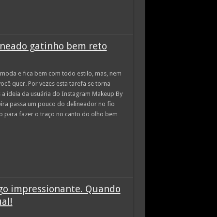
ineado gatinho bem reto
 moda e fica bem com todo estilo, mas, nem
você quer. Por vezes esta tarefa se torna
as a ideia da usuária do Instagram Makeup By
ueira passa um pouco do delineador no fio
o para fazer o traço no canto do olho bem
algo impressionante. Quando
al!