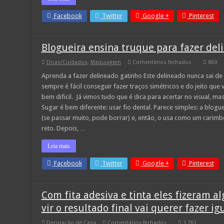
Facebook
Twitter
Google +
Pinterest
Blogueira ensina truque para fazer del
em
Dicas/Cuidados
,
Maquiagem
Comentários fechados
869
Blogueira
ensina
Aprenda a fazer delineado gatinho Este delineado nunca sai de
truque
sempre é fácil conseguir fazer traços simétricos e do jeito que 
para
fazer
bem dificil. Já vimos tudo que é dica para acertar no visual, m
delineado
Sugar é bem diferente: usar fio dental. Parece simples: a blog
gatinho
bem
(se passar muito, pode borrar) e, então, o usa como um carimb
reto
reto. Depois, …
Leia mais
Facebook
Twitter
Google +
Pinterest
Com fita adesiva e tinta eles fizeram 
vir o resultado final vai querer fazer igu
em
Decoração de Casa
Comentários fechados
3,761