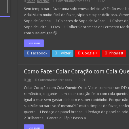
em
Bolos
,
Receitas
Comentários fechados
272
Bolo
na
Sem tempo para fazer uma sobremesa deliciosa? Então esse bol
Caneca
vida! Muito muito fácil de fazer, rápido e super delicioso. Vamo
em
5
Sopa de Farinha – 2 Colheres de Sopa de Açúcar – 1 Colher de
minutos
Sopa de Leite – 1 Ovo – 1 Colher Sobremesa de Fermento Modo 
com suas amigas 🙂
Leia mais
Facebook
Twitter
Google +
Pinterest
Como Fazer Colar Coração com Cola Qu
em
DIY
Comentários fechados
941
Como
Fazer
Colar Coração com Cola Quente Oi oi, Voltei com mais um DIY 
Colar
romântico, elegante… um colar coração feito com cola quente.
Coração
com
igual a esse sem gastar dinheiro e super rapidinho. Porque não
Cola
sua Mãe ou para você mesma?! É muito simples de fazer, confere:
Quente
quente – 1 Pedaço de papel branco -1 Pedaço de papel colorido 
2 Brilhantes – Caneta ou lápis Passo a …
Leia mais