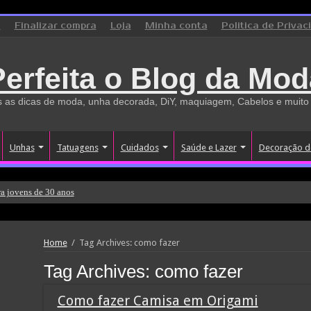
o
Finalizar compra
Loja
Minha conta
Politica de Privac
Perfeita o Blog da Mod
 as dicas de moda, unha decorada, DiY, maquiagem, Cabelos e muito
Unhas
Tatuagens
Cuidados
Saúde e Lazer
Decoração d
a jovens de 30 anos
Home
/
Tag Archives: como fazer
Tag Archives:
como fazer
Como fazer Camisa em Origami