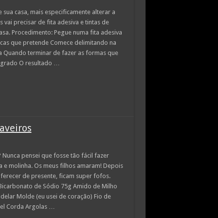
ua casa, mais especificamente alterar a
vai precisar de fita adesiva e tintas de
casa. Procedimento: Pegue numa fita adesiva
icas que pretende Comece delimitando na
va Quando terminar de fazer as formas que
 agrado O resultado …
aveiros
nca pensei que fosse tão fácil fazer
ia e molinha. Os meus filhos amaram! Depois
oferecer de presente, ficam super fofos.
Bicarbonato de Sódio 75g Amido de Milho
elar Molde (eu usei de coração) Fio de
ncel Corda Argolas …