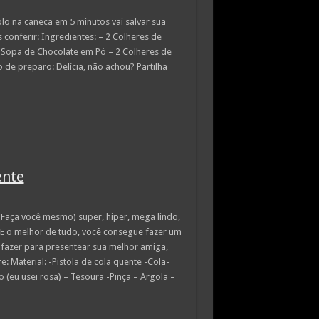
o na caneca em 5 minutos vai salvar sua
s conferir: Ingredientes: – 2 Colheres de
 Sopa de Chocolate em Pó – 2 Colheres de
de preparo: Delícia, não achou? Partilha
ente
(Faça você mesmo) super, hiper, mega lindo,
 E o melhor de tudo, você consegue fazer um
 fazer para presentear sua melhor amiga,
 Material: -Pistola de cola quente -Cola-
(eu usei rosa) – Tesoura -Pinça – Argola –