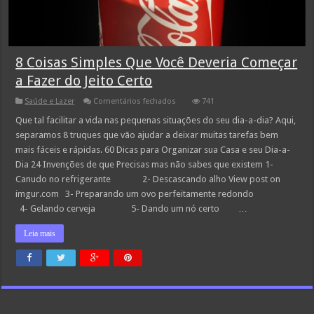
8 Coisas Simples Que Você Deveria Começar
a Fazer do Jeito Certo
em
Saúde e Lazer
Comentários fechados
741
8
Coisas
Que tal facilitar a vida nas pequenas situações do seu dia-a-dia? Aqui,
Simples
separamos 8 truques que vão ajudar a deixar muitas tarefas bem
Que
Você
mais fáceis e rápidas. 60 Dicas para Organizar sua Casa e seu Dia-a-
Deveria
Dia 24 Invenções de que Precisas mas não sabes que existem 1-
Começar
a
Canudo no refrigerante 2- Descascando alho View post on
Fazer
do
imgur.com 3- Preparando um ovo perfeitamente redondo
Jeito
4- Gelando cerveja 5- Dando um nó certo …
Certo
Leia mais