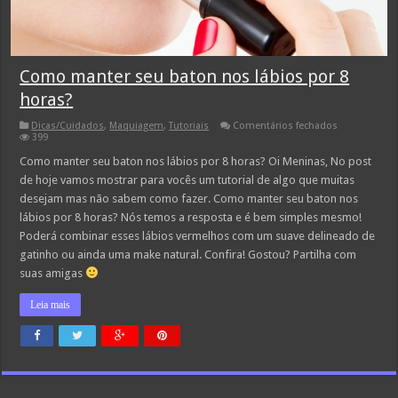
Como manter seu baton nos lábios por 8
horas?
em
Dicas/Cuidados
,
Maquiagem
,
Tutoriais
Comentários fechados
Como
399
manter
seu
Como manter seu baton nos lábios por 8 horas? Oi Meninas, No post
baton
de hoje vamos mostrar para vocês um tutorial de algo que muitas
nos
lábios
desejam mas não sabem como fazer. Como manter seu baton nos
por
lábios por 8 horas? Nós temos a resposta e é bem simples mesmo!
8
horas?
Poderá combinar esses lábios vermelhos com um suave delineado de
gatinho ou ainda uma make natural. Confira! Gostou? Partilha com
suas amigas
Leia mais