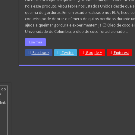
Pois esse produto, virou febre nos Estados Unidos desde que se
queima de gorduras. Em um estudo realizado nos EUA, ficou con
coqueiro pode dobrar o número de quilos perdidos durante um
ajuda a queimar gordura e experimentem já 🙂 Óleo de coco é 
Universidade de Columbia, o óleo de coco foi adicionado …
Leia mais
Facebook
Twitter
Google +
Pinterest
s do
a
.
link