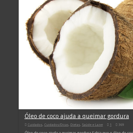
Óleo de coco ajuda a queimar gordura
Cuidados
,
Cuidados/Dicas
,
Dietas
,
Saúde e Lazer
1
369
Óleo de coco ajuda a queimar gordura Sabia que o óleo de co