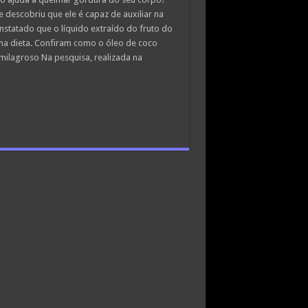
 descobriu que ele é capaz de auxiliar na
statado que o líquido extraído do fruto do
a dieta. Confiram como o óleo de coco
milagroso Na pesquisa, realizada na