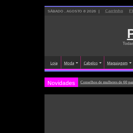
Carrinho
F
SÁBADO , AGOSTO 8 2026
Todas
Loja
Moda
Cabelos
Maquiagem
Novidades
Conselhos de mulheres de 60 par