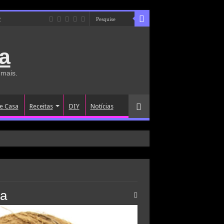
e
a
 mais.
e Casa
Receitas
DIY
Notícias
ra