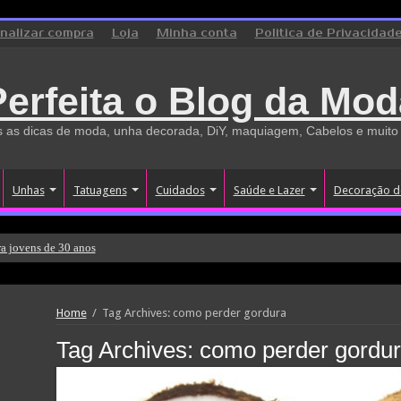
inalizar compra
Loja
Minha conta
Politica de Privacidad
Perfeita o Blog da Mod
 as dicas de moda, unha decorada, DiY, maquiagem, Cabelos e muito
Unhas
Tatuagens
Cuidados
Saúde e Lazer
Decoração d
a jovens de 30 anos
Home
/
Tag Archives: como perder gordura
Tag Archives:
como perder gordu