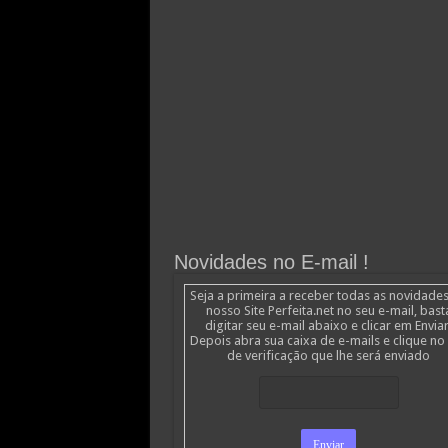
Novidades no E-mail !
Seja a primeira a receber todas as novidade
nosso Site Perfeita.net no seu e-mail, bast
digitar seu e-mail abaixo e clicar em Enviar
Depois abra sua caixa de e-mails e clique no 
de verificação que lhe será enviado