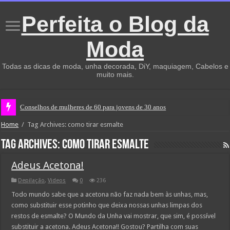
Perfeita o Blog da
Moda
Todas as dicas de moda, unha decorada, DiY, maquiagem, Cabelos e
muito mais.
Conselhos de mulheres de 60 para jovens de 30 anos
Home
/
Tag Archives: como tirar esmalte
Tag Archives:
como tirar esmalte
Adeus Acetona!
Depilação
,
Videos
0
236
Todo mundo sabe que a acetona não faz nada bem às unhas, mas,
como substituir esse potinho que deixa nossas unhas limpas dos
restos de esmalte? O Mundo da Unha vai mostrar, que sim, é possível
substituir a acetona. Adeus Acetona!! Gostou? Partilha com suas