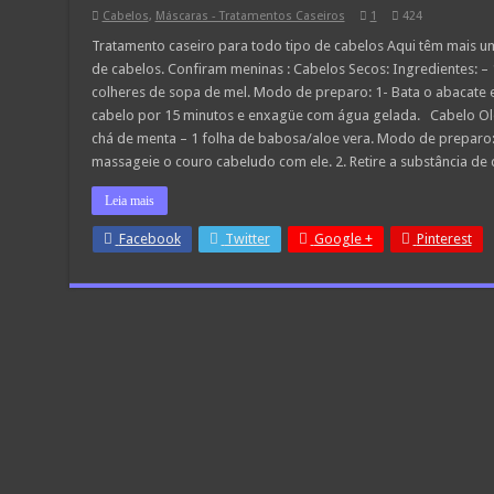
Cabelos
,
Máscaras - Tratamentos Caseiros
1
424
Tratamento caseiro para todo tipo de cabelos Aqui têm mais uma
de cabelos. Confiram meninas : Cabelos Secos: Ingredientes: –
colheres de sopa de mel. Modo de preparo: 1- Bata o abacate e 
cabelo por 15 minutos e enxagüe com água gelada. Cabelo Ol
chá de menta – 1 folha de babosa/aloe vera. Modo de preparo: 
massageie o couro cabeludo com ele. 2. Retire a substância d
Leia mais
Facebook
Twitter
Google +
Pinterest