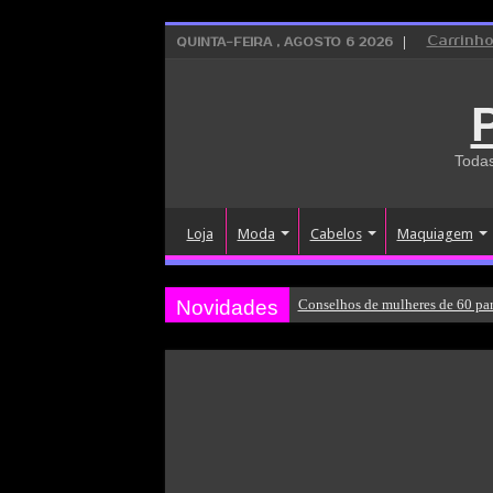
Carrinh
QUINTA-FEIRA , AGOSTO 6 2026
Todas
Loja
Moda
Cabelos
Maquiagem
Novidades
Conselhos de mulheres de 60 par