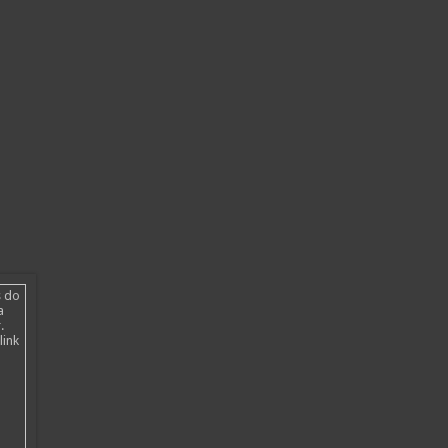
s do
a
.
link