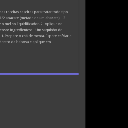
s receitas caseiras para tratar todo tipo
 1/2 abacate (metade de um abacate) – 3
o mel no liquidificador. 2- Aplique no
eoso: Ingredientes: – Um saquinho de
1. Prepare o chá de menta. Espere esfriar e
e dentro da babosa e aplique em …