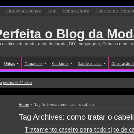
o
Finalizar compra
Loja
Minha conta
Politica de Privac
Perfeita o Blog da Mod
 as dicas de moda, unha decorada, DiY, maquiagem, Cabelos e muito
Unhas
Tatuagens
Cuidados
Saúde e Lazer
Decoração d
a jovens de 30 anos
Home
/
Tag Archives: como tratar o cabelo
Tag Archives:
como tratar o cabel
Tratamento caseiro para todo tipo de c