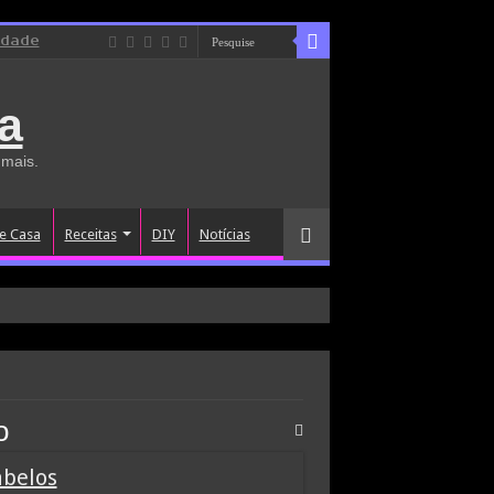
idade
a
 mais.
e Casa
Receitas
DIY
Notícias
o
abelos