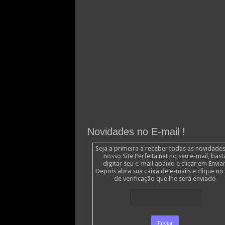
Novidades no E-mail !
Seja a primeira a receber todas as novidade
nosso Site Perfeita.net no seu e-mail, bast
digitar seu e-mail abaixo e clicar em Enviar
Depois abra sua caixa de e-mails e clique no 
de verificação que lhe será enviado