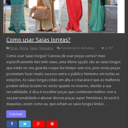
Como usar Saias longas?
em
Dicas
,
Moda
,
Saias
,
Vestuário
Comentários fechados
1,797
Como
usar
Como usar Saias longas? Cansou de usar peças curtas? mais
Saias
especificamente das míni-saias, uma ótima opção são as saias longas
longas?
que estão no seu guarda-roupa faz tempo sem uso, pois essas peças
prometem fazer muito sucesso entre o público feminino em todas as
estações. As saias longas estão em alta e o bacana é que as mulheres
podem utilizá-la tanto no verão quanto no inverno, devido a sua
versatilidade. A dica é escolher peças que combinem melhor com a
sua personalidade e abusar dessas peças super femininas. Se você é
daquelas, assim como eu, que acham as saias longas lindas …
Leia mais