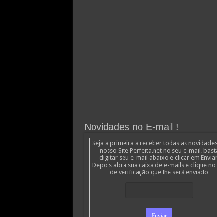
Novidades no E-mail !
Seja a primeira a receber todas as novidade
nosso Site Perfeita.net no seu e-mail, bast
digitar seu e-mail abaixo e clicar em Enviar
Depois abra sua caixa de e-mails e clique no 
de verificação que lhe será enviado