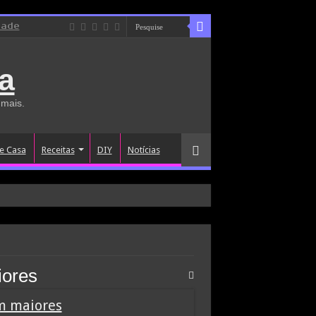
dade
a
 mais.
e Casa
Receitas
DIY
Notícias
iores
m maiores