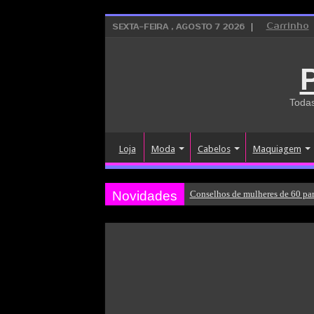
Carrinho
SEXTA-FEIRA , AGOSTO 7 2026
Todas
Loja
Moda
Cabelos
Maquiagem
Novidades
Conselhos de mulheres de 60 par