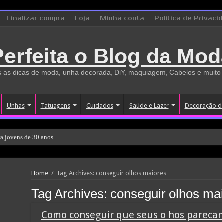
Finalizar compra
Loja
Minha conta
Politica de Privaci
Perfeita o Blog da Mod
 as dicas de moda, unha decorada, DiY, maquiagem, Cabelos e muito
Unhas
Tatuagens
Cuidados
Saúde e Lazer
Decoração d
a jovens de 30 anos
Home
/
Tag Archives: conseguir olhos maiores
Tag Archives:
conseguir olhos ma
Como conseguir que seus olhos pareca