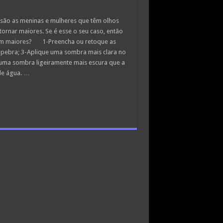
são as meninas e mulheres que têm olhos
ornar maiores. Se é esse o seu caso, então
çam maiores? 1-Preencha ou retoque as
lpebra; 3-Aplique uma sombra mais clara no
e uma sombra ligeiramente mais escura que a
 de água. …