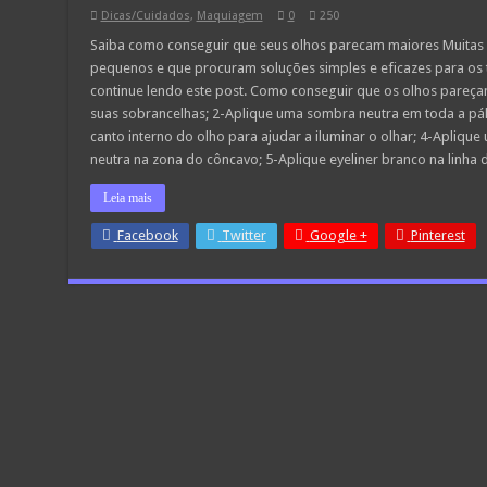
Dicas/Cuidados
,
Maquiagem
0
250
Saiba como conseguir que seus olhos parecam maiores Muitas 
pequenos e que procuram soluções simples e eficazes para os t
continue lendo este post. Como conseguir que os olhos pare
suas sobrancelhas; 2-Aplique uma sombra neutra em toda a pá
canto interno do olho para ajudar a iluminar o olhar; 4-Apliqu
neutra na zona do côncavo; 5-Aplique eyeliner branco na linha
Leia mais
Facebook
Twitter
Google +
Pinterest