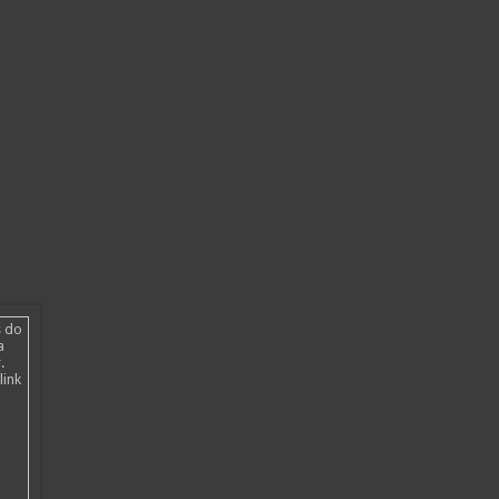
s do
a
.
link