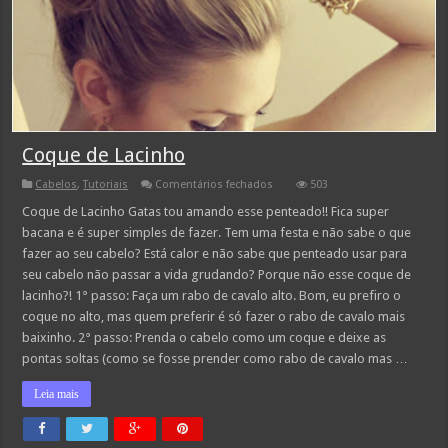
Coque de Lacinho
em
Cabelos
,
Tutoriais
Comentários fechados
503
Coque
de
Coque de Lacinho Gatas tou amando esse penteado!! Fica super
Lacinho
bacana e é super simples de fazer. Tem uma festa e não sabe o que
fazer ao seu cabelo? Está calor e não sabe que penteado usar para
seu cabelo não passar a vida grudando? Porque não esse coque de
lacinho?! 1° passo: Faça um rabo de cavalo alto. Bom, eu prefiro o
coque no alto, mas quem preferir é só fazer o rabo de cavalo mais
baixinho. 2° passo: Prenda o cabelo como um coque e deixe as
pontas soltas (como se fosse prender como rabo de cavalo mas …
Leia mais