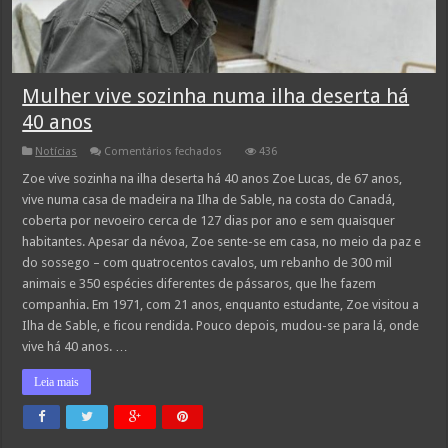
Mulher vive sozinha numa ilha deserta há
40 anos
em
Notícias
Comentários fechados
436
Mulher
vive
Zoe vive sozinha na ilha deserta há 40 anos Zoe Lucas, de 67 anos,
sozinha
vive numa casa de madeira na Ilha de Sable, na costa do Canadá,
numa
ilha
coberta por nevoeiro cerca de 127 dias por ano e sem quaisquer
deserta
habitantes. Apesar da névoa, Zoe sente-se em casa, no meio da paz e
há
40
do sossego – com quatrocentos cavalos, um rebanho de 300 mil
anos
animais e 350 espécies diferentes de pássaros, que lhe fazem
companhia. Em 1971, com 21 anos, enquanto estudante, Zoe visitou a
Ilha de Sable, e ficou rendida. Pouco depois, mudou-se para lá, onde
vive há 40 anos. …
Leia mais