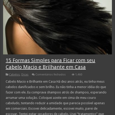
15 Formas Simples para Ficar com seu
Cabelo Macio e Brilhante em Casa
em
Cabelos
,
Dicas
Comentários fechados
1,460
15
Formas
Cabelo Macio e Brilhante em Casa Há dez anos atrás, eu tinha meus
Simples
cabelos danificados e sem brilho. Eu não tinha a menor idéia do que
para
Ficar
fazer com ele. Eu comprava shampoo atrás de shampoo, esperando
com
arrumar uma solução. Coloquei azeite em cima de meu couro
seu
Cabelo
cabeludo, tentando reduzir a umidade que parecia possível apenas
Macio
e
em comerciais. Escovei delicadamente, escovei muito, parei de
Brilhante
escovar. Tentei evitar secadores de cabelo. Usei “tratamentos” que
em