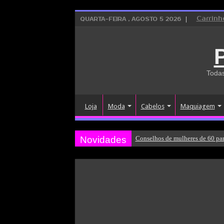
Carrinh
QUARTA-FEIRA , AGOSTO 5 2026
Todas
Loja
Moda
Cabelos
Maquiagem
Novidades
Conselhos de mulheres de 60 par