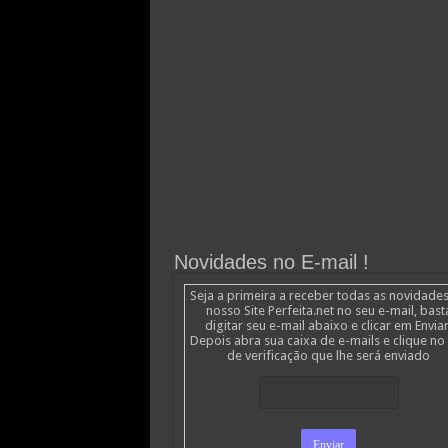
Novidades no E-mail !
Seja a primeira a receber todas as novidade
nosso Site Perfeita.net no seu e-mail, bast
digitar seu e-mail abaixo e clicar em Enviar
Depois abra sua caixa de e-mails e clique no 
de verificação que lhe será enviado