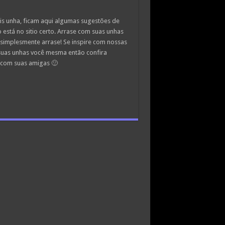
is unha, ficam aqui algumas sugestões de
está no sitio certo. Arrase com suas unhas
 simplesmente arrase! Se inspire com nossas
 suas unhas você mesma então confira
a com suas amigas 🙂