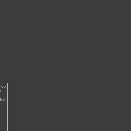
s do
a
.
link