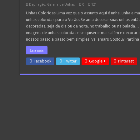
Depilação
,
Galeria de Unhas
0
121
Unhas Coloridas Uma vez que o assunto aqui é unha, unha e ma
unhas coloridas para o Verão. Se ama decorar suas unhas então 
decoradas, seja de dia ou de noite, no trabalho ou na balada…
imagens de unhas coloridas e se quiser ir mais além e decorar
nossos passo a passo bem simples. Vai amar!! Gostou? Partilh
Leia mais
Facebook
Twitter
Google +
Pinterest