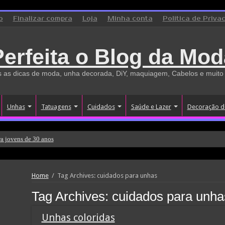
o
Finalizar compra
Loja
Minha conta
Politica de Priva
Perfeita o Blog da Mod
 as dicas de moda, unha decorada, DiY, maquiagem, Cabelos e muito
Unhas
Tatuagens
Cuidados
Saúde e Lazer
Decoração d
a jovens de 30 anos
Home
/
Tag Archives: cuidados para unhas
Tag Archives:
cuidados para unha
Unhas coloridas