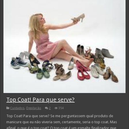
Top Coat! Para que serve?
Cuidados
,
Depilação
2
354
Top Coat! Para que serve? Se me perguntassem qual produto de
manicure que eu não viveria sem, certamente, seria o top coat. Mas
afinal, o que é o top coat? O top coat é um esmalte finalizador que