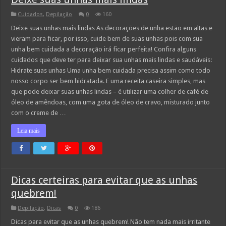
Cuidados
,
Depilação
0
160
Deixe suas unhas mais lindas As decorações de unha estão em altas e
vieram para ficar, por isso, cuide bem de suas unhas pois com sua
unha bem cuidada a decoração irá ficar perfeita! Confira alguns
cuidados que deve ter para deixar sua unhas mais lindas e saudáveis:
Hidrate suas unhas Uma unha bem cuidada precisa assim como todo
nosso corpo ser bem hidratada. E uma receita caseira simples, mas
que pode deixar suas unhas lindas – é utilizar uma colher de café de
óleo de amêndoas, com uma gota de óleo de cravo, misturado junto
com o creme de …
Leia mais
Dicas certeiras para evitar que as unhas
quebrem!
Depilação
,
Dicas
0
186
Dicas para evitar que as unhas quebrem! Não tem nada mais irritante