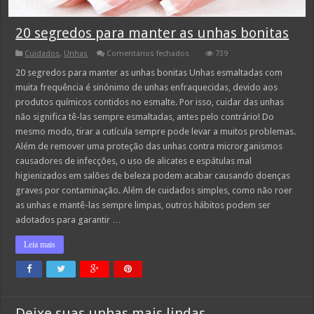
20 segredos para manter as unhas bonitas
em
Cuidados
,
Unhas
Comentários fechados
739
20
segredos
20 segredos para manter as unhas bonitas Unhas esmaltadas com
para
muita frequência é sinónimo de unhas enfraquecidas, devido aos
manter
as
produtos químicos contidos no esmalte. Por isso, cuidar das unhas
unhas
não significa tê-las sempre esmaltadas, antes pelo contrário! Do
bonitas
mesmo modo, tirar a cutícula sempre pode levar a muitos problemas.
Além de remover uma proteção das unhas contra microrganismos
causadores de infecções, o uso de alicates e espátulas mal
higienizados em salões de beleza podem acabar causando doenças
graves por contaminação. Além de cuidados simples, como não roer
as unhas e mantê-las sempre limpas, outros hábitos podem ser
adotados para garantir …
Leia mais
Deixe suas unhas mais lindas