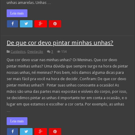
unhas amarelas. Unhas …
Leia mais
De que cor devo pintar minhas unhas?
Cuidados
,
Depilação
3
154
Que cor devo usar nas minhas unhas? Oi Meninas. Que cor devo
pintar minhas unhas? Uma dúvida que sempre surge na hora de pintar
nossas unhas, né meninas? Pois bem, nós damos alguma dicas para
ser mais fácil pra você na hora de decidir. Confiram: De que cor devo
pintar minhas unhas?! Pintar suas unhas consoante a ocasião! As
mãos são uma das partes mais expostas e visíveis do corpo, por isso,
se decidimos pintar as unhas é importante ter em conta a ocasião, e o
lugar em que estamos e escolher a cor certa. Por exemplo, as unhas
…
Leia mais