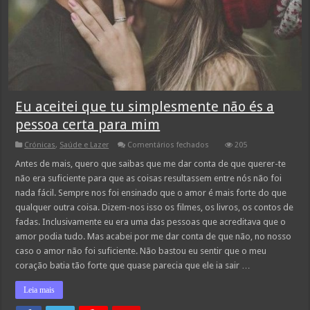
Eu aceitei que tu simplesmente não és a
pessoa certa para mim
em
Crónicas
,
Saúde e Lazer
Comentários fechados
205
Eu
aceitei
Antes de mais, quero que saibas que me dar conta de que querer-te
que
não era suficiente para que as coisas resultassem entre nós não foi
tu
simplesmente
nada fácil. Sempre nos foi ensinado que o amor é mais forte do que
não
qualquer outra coisa. Dizem-nos isso os filmes, os livros, os contos de
és
a
fadas. Inclusivamente eu era uma das pessoas que acreditava que o
pessoa
certa
amor podia tudo. Mas acabei por me dar conta de que não, no nosso
para
caso o amor não foi suficiente. Não bastou eu sentir que o meu
mim
coração batia tão forte que quase parecia que ele ia sair …
Leia mais