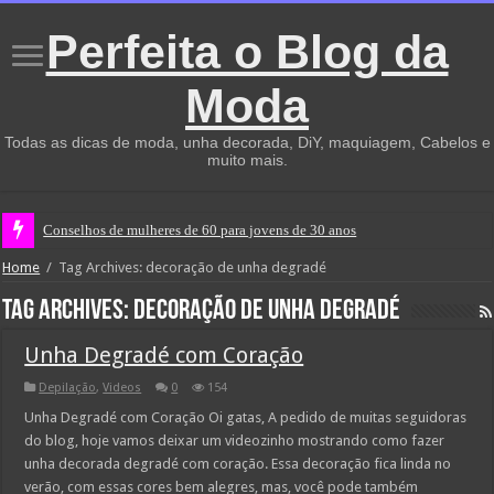
Perfeita o Blog da
Moda
Todas as dicas de moda, unha decorada, DiY, maquiagem, Cabelos e
muito mais.
Conselhos de mulheres de 60 para jovens de 30 anos
Home
/
Tag Archives: decoração de unha degradé
Tag Archives:
decoração de unha degradé
Unha Degradé com Coração
Depilação
,
Videos
0
154
Unha Degradé com Coração Oi gatas, A pedido de muitas seguidoras
do blog, hoje vamos deixar um videozinho mostrando como fazer
unha decorada degradé com coração. Essa decoração fica linda no
verão, com essas cores bem alegres, mas, você pode também