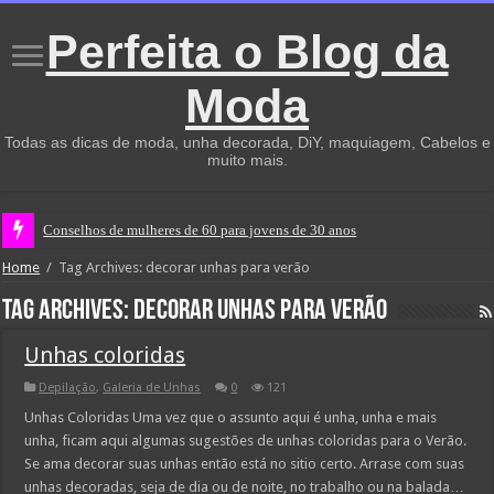
Perfeita o Blog da
Moda
Todas as dicas de moda, unha decorada, DiY, maquiagem, Cabelos e
muito mais.
Conselhos de mulheres de 60 para jovens de 30 anos
Home
/
Tag Archives: decorar unhas para verão
Tag Archives:
decorar unhas para verão
Unhas coloridas
Depilação
,
Galeria de Unhas
0
121
Unhas Coloridas Uma vez que o assunto aqui é unha, unha e mais
unha, ficam aqui algumas sugestões de unhas coloridas para o Verão.
Se ama decorar suas unhas então está no sitio certo. Arrase com suas
unhas decoradas, seja de dia ou de noite, no trabalho ou na balada…