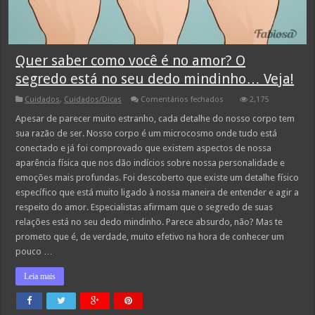
Quer saber como você é no amor? O
segredo está no seu dedo mindinho… Veja!
em
Cuidados
,
Cuidados/Dicas
Comentários fechados
2,175
Quer
saber
Apesar de parecer muito estranho, cada detalhe do nosso corpo tem
como
sua razão de ser. Nosso corpo é um microcosmo onde tudo está
você
é
conectado e já foi comprovado que existem aspectos de nossa
no
aparência física que nos dão indícios sobre nossa personalidade e
amor?
O
emoções mais profundas. Foi descoberto que existe um detalhe físico
segredo
está
específico que está muito ligado à nossa maneira de entender e agir a
no
respeito do amor. Especialistas afirmam que o segredo de suas
seu
dedo
relações está no seu dedo mindinho. Parece absurdo, não? Mas te
mindinho…
prometo que é, de verdade, muito efetivo na hora de conhecer um
Veja!
pouco …
Leia mais