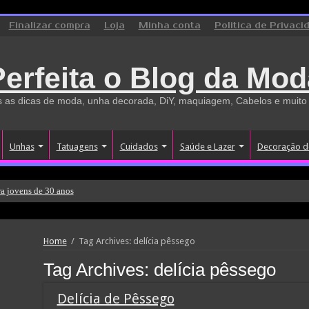
Finalizar compra
Loja
Minha conta
Politica de Privaci
Perfeita o Blog da Mod
 as dicas de moda, unha decorada, DiY, maquiagem, Cabelos e muito
Unhas
Tatuagens
Cuidados
Saúde e Lazer
Decoração d
a jovens de 30 anos
Home
/
Tag Archives: delícia pêssego
Tag Archives:
delícia pêssego
Delícia de Pêssego