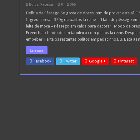
Bolos
,
Receitas
0
366
Delícia de Pêssego Se gosta de doces, tem de provar este aí. É ó
Ingredientes: – 320g de palitos la reine – 1 lata de pêssego em
leite de moça – Pêssego em calda para decorar Modo de prepa
Preencha o fundo de um tabuleiro com palitos la reine. Despej
embeber. Parta os restantes palitos em pedacinhos. 3. Bata as
Leia mais
Facebook
Twitter
Google +
Pinterest