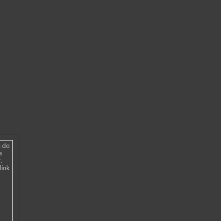
s do
a
.
link