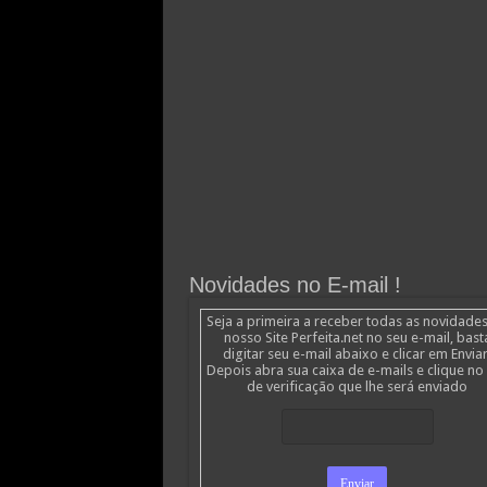
Novidades no E-mail !
Seja a primeira a receber todas as novidade
nosso Site Perfeita.net no seu e-mail, bast
digitar seu e-mail abaixo e clicar em Enviar
Depois abra sua caixa de e-mails e clique no 
de verificação que lhe será enviado