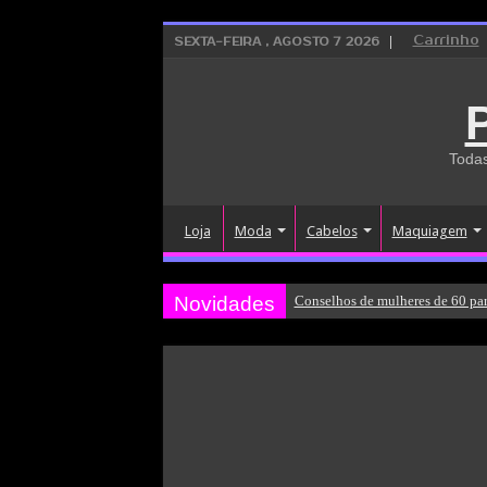
Carrinho
SEXTA-FEIRA , AGOSTO 7 2026
Todas
Loja
Moda
Cabelos
Maquiagem
Novidades
Conselhos de mulheres de 60 par