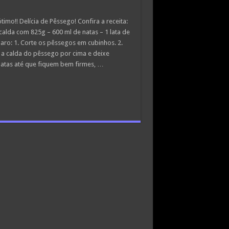
timo!! Delícia de Pêssego! Confira a receita:
 calda com 825g – 600 ml de natas – 1 lata de
ro: 1. Corte os pêssegos em cubinhos. 2.
e a calda do pêssego por cima e deixe
 natas até que fiquem bem firmes, …