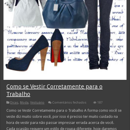
Como se Vestir Corretamente para o
Trabalho
em
Dicas
,
Moda
,
Vestuário
Comentários fechados
187
Como
se
Como se Vestir Corretamente para o Trabalho A forma como você se
Vestir
veste diz muito sobre você, por isso é preciso ter muito cuidado na
Corretamente
para
hora de vestir para não passar impressar errada acerca de você.
o
Cada ocasião requere um estilo de roupa diferente, hoje daremos
Trabalho