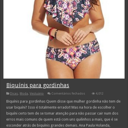
Biquínis para gordinhas
em
Dicas
,
Moda
,
Vestuário
Comentários fechados
4,012
Biquínis
para
Biquínis para gordinhas Quem disse que mulher gordinha não tem de
gordinhas
usar biquíni? Isso é totalmente errado!! Mas na hora de escolher o
biquíni certo tem de se tomar atenção para não passar cair num dos
erros mais comuns de quem está com uns quilinhos a mais, que é se
esconder atrás de biquínis grandes demais. Ana Paula Holanda,